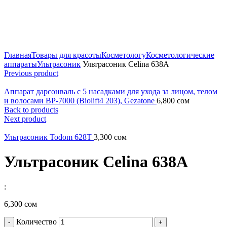
Главная
Товары для красоты
Косметологу
Косметологические
аппараты
Ультрасоник
Ультрасоник Celina 638A
Previous product
Аппарат дарсонваль с 5 насадками для ухода за лицом, телом
и волосами BP-7000 (Biolift4 203), Gezatone
6,800
сом
Back to products
Next product
Ультрасоник Todom 628T
3,300
сом
Ультрасоник Celina 638A
:
6,300
сом
Количество