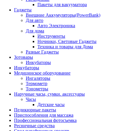
Пакеты для вакууматора
Гаджеты
Внешние Аккумуляторы(PowerBank)
Для авто
Авто Электроника
Для дома
Инструменты
Ночники, Световые Гаджеты
Техника и товары для Дома
Разные Гаджеты
Зотовары
Инкубаторы
Инкубаторы
Медицинское оборудование
Ингаляторы
Термометр
Тонометры
Наручные часы, сумки. аксессуары
Часы
Детские часы
Педикюрные пакеты
Приспособления для массажа
Профессиональная фотосъемка
Ресничные средства
Свод парафиновых средств