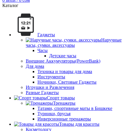
0
items
/
0
сом
Каталог
Гаджеты
Наручные
часы, сумки. аксессуары
Часы
Детские часы
Внешние Аккумуляторы(PowerBank)
Для дома
Техника и товары для дома
Инструменты
Ночники, Световые Гаджеты
Игрушки и Развлечения
Разные Гаджеты
Спорт товары
Тренажеры
Татами, спортивные маты в Бишкеке
Турники, брусья
Инверсионные тренажеры
Товары для красоты
Косметологу