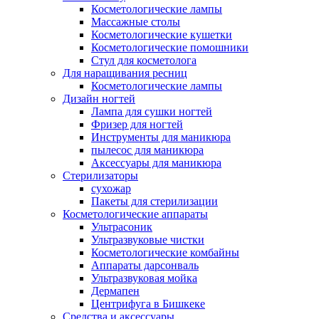
Косметологические лампы
Массажные столы
Косметологические кушетки
Косметологические помошники
Стул для косметолога
Для наращивания ресниц
Косметологические лампы
Дизайн ногтей
Лампа для сушки ногтей
Фризер для ногтей
Инструменты для маникюра
пылесос для маникюра
Аксессуары для маникюра
Стерилизаторы
сухожар
Пакеты для стерилизации
Косметологические аппараты
Ультрасоник
Ультразвуковые чистки
Косметологические комбайны
Аппараты дарсонваль
Ультразвуковая мойка
Дермапен
Центрифуга в Бишкеке
Средства и аксессуары