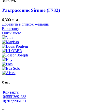
Закрыть
Ультрасоник Sirnme (F732)
6,300
сом
Добавить в список желаний
В корзину
Quick View
О нас
Контакты
0(555)369-288
0(707)990-031