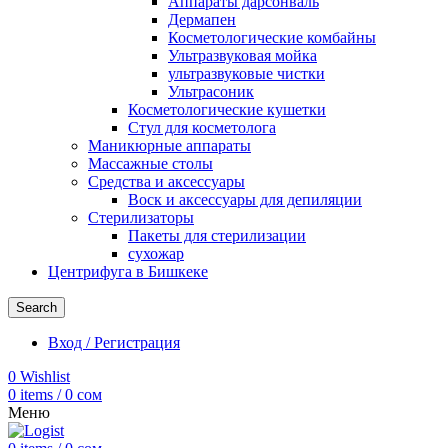
Аппараты дарсонваль
Дермапен
Косметологические комбайны
Ультразвуковая мойка
ультразвуковые чистки
Ультрасоник
Косметологические кушетки
Стул для косметолога
Маникюрные аппараты
Массажные столы
Средства и аксессуары
Воск и аксессуары для депиляции
Стерилизаторы
Пакеты для стерилизации
сухожар
Центрифуга в Бишкеке
Search
Вход / Регистрация
0
Wishlist
0
items
/
0
сом
Меню