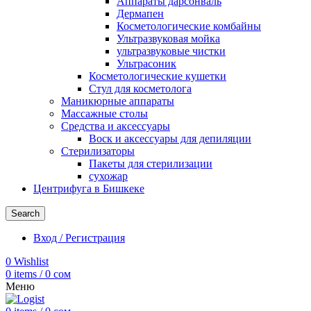
Аппараты дарсонваль
Дермапен
Косметологические комбайны
Ультразвуковая мойка
ультразвуковые чистки
Ультрасоник
Косметологические кушетки
Стул для косметолога
Маникюрные аппараты
Массажные столы
Средства и аксессуары
Воск и аксессуары для депиляции
Стерилизаторы
Пакеты для стерилизации
сухожар
Центрифуга в Бишкеке
Search
Вход / Регистрация
0
Wishlist
0
items
/
0
сом
Меню