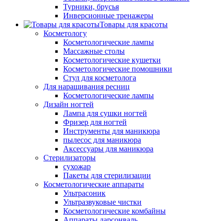
Турники, брусья
Инверсионные тренажеры
Товары для красоты
Косметологу
Косметологические лампы
Массажные столы
Косметологические кушетки
Косметологические помошники
Стул для косметолога
Для наращивания ресниц
Косметологические лампы
Дизайн ногтей
Лампа для сушки ногтей
Фризер для ногтей
Инструменты для маникюра
пылесос для маникюра
Аксессуары для маникюра
Стерилизаторы
сухожар
Пакеты для стерилизации
Косметологические аппараты
Ультрасоник
Ультразвуковые чистки
Косметологические комбайны
Аппараты дарсонваль