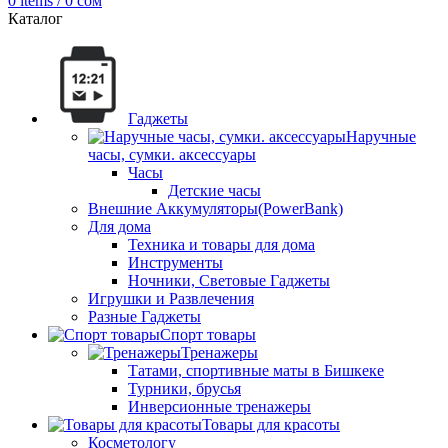
0
items
/
0
сом
Каталог
Гаджеты
Наручные
часы, сумки. аксессуары
Часы
Детские часы
Внешние Аккумуляторы(PowerBank)
Для дома
Техника и товары для дома
Инструменты
Ночники, Световые Гаджеты
Игрушки и Развлечения
Разные Гаджеты
Спорт товары
Тренажеры
Татами, спортивные маты в Бишкеке
Турники, брусья
Инверсионные тренажеры
Товары для красоты
Косметологу