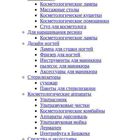
Косметологические лампы
Массажные столы
Косметологические кушетки
Косметологические помошники
Стул для косметолога
Для наращивания ресниц
Косметологические лампы
Дизайн ногтей
Лампа для сушки ногтей
Фризер для ногтей
Инструменты для маникюра
пылесос для маникюра
Аксессуары для маникюра
Стерилизаторы
сухожар
Пакеты для стерилизации
Косметологические аппараты
Ультрасоник
Ультразвуковые чистки
Косметологические комбайны
Аппараты дарсонваль
Ультразвуковая мойка
Дермапен
Центрифуга в Бишкеке
Средства и аксессуары