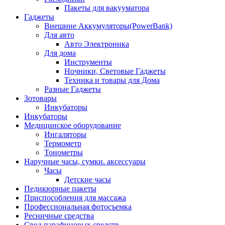
Пакеты для вакууматора
Гаджеты
Внешние Аккумуляторы(PowerBank)
Для авто
Авто Электроника
Для дома
Инструменты
Ночники, Световые Гаджеты
Техника и товары для Дома
Разные Гаджеты
Зотовары
Инкубаторы
Инкубаторы
Медицинское оборудование
Ингаляторы
Термометр
Тонометры
Наручные часы, сумки. аксессуары
Часы
Детские часы
Педикюрные пакеты
Приспособления для массажа
Профессиональная фотосъемка
Ресничные средства
Свод парафиновых средств