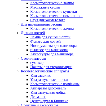
Косметологические лампы
Массажные столы
Косметологические кушетки
Косметологические помошники
Стул для косметолога
Для наращивания ресниц
Косметологические лампы
Дизайн ногтей
Лампа для сушки ногтей
Фризер для ногтей
Инструменты для маникюра
пылесос для маникюра
Аксессуары для маникюра
Стерилизаторы
сухожар
Пакеты для стерилизации
Косметологические аппараты
Ультрасоник
Ультразвуковые чистки
Косметологические комбайны
Аппараты дарсонваль
Ультразвуковая мойка
Дермапен
Центрифуга в Бишкеке
Средства и аксессуары