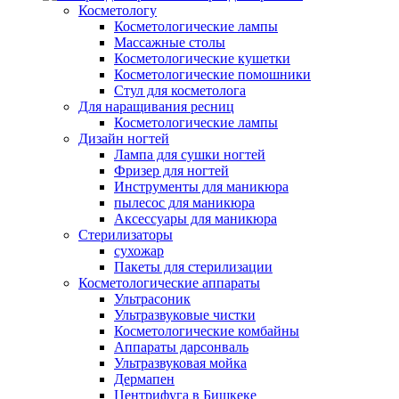
Косметологу
Косметологические лампы
Массажные столы
Косметологические кушетки
Косметологические помошники
Стул для косметолога
Для наращивания ресниц
Косметологические лампы
Дизайн ногтей
Лампа для сушки ногтей
Фризер для ногтей
Инструменты для маникюра
пылесос для маникюра
Аксессуары для маникюра
Стерилизаторы
сухожар
Пакеты для стерилизации
Косметологические аппараты
Ультрасоник
Ультразвуковые чистки
Косметологические комбайны
Аппараты дарсонваль
Ультразвуковая мойка
Дермапен
Центрифуга в Бишкеке