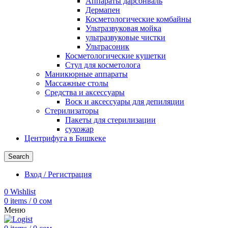
Аппараты дарсонваль
Дермапен
Косметологические комбайны
Ультразвуковая мойка
ультразвуковые чистки
Ультрасоник
Косметологические кушетки
Стул для косметолога
Маникюрные аппараты
Массажные столы
Средства и аксессуары
Воск и аксессуары для депиляции
Стерилизаторы
Пакеты для стерилизации
сухожар
Центрифуга в Бишкеке
Search
Вход / Регистрация
0
Wishlist
0
items
/
0
сом
Меню