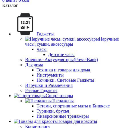
0
items
/
0
сом
Каталог
Гаджеты
Наручные
часы, сумки. аксессуары
Часы
Детские часы
Внешние Аккумуляторы(PowerBank)
Для дома
Техника и товары для дома
Инструменты
Ночники, Световые Гаджеты
Игрушки и Развлечения
Разные Гаджеты
Спорт товары
Тренажеры
Татами, спортивные маты в Бишкеке
Турники, брусья
Инверсионные тренажеры
Товары для красоты
Косметологу