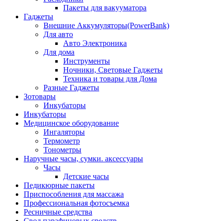
Пакеты для вакууматора
Гаджеты
Внешние Аккумуляторы(PowerBank)
Для авто
Авто Электроника
Для дома
Инструменты
Ночники, Световые Гаджеты
Техника и товары для Дома
Разные Гаджеты
Зотовары
Инкубаторы
Инкубаторы
Медицинское оборудование
Ингаляторы
Термометр
Тонометры
Наручные часы, сумки. аксессуары
Часы
Детские часы
Педикюрные пакеты
Приспособления для массажа
Профессиональная фотосъемка
Ресничные средства
Свод парафиновых средств