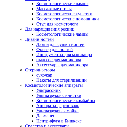
Косметологические лампы
Массажные столы
Косметологические кушетки
Косметологические помошники
Стул для косметолога
Для наращивания ресниц
Косметологические лампы
Дизайн ногтей
Лампа для сушки ногтей
Фризер для ногтей
Инструменты для маникюра
пылесос для маникюра
Аксессуары для маникюра
Стерилизаторы
сухожар
Пакеты для стерилизации
Косметологические аппараты
Ультрасоник
Ультразвуковые чистки
Косметологические комбайны
Аппараты дарсонваль
Ультразвуковая мойка
Дермапен
Центрифуга в Бишкеке
Средства и аксессуары