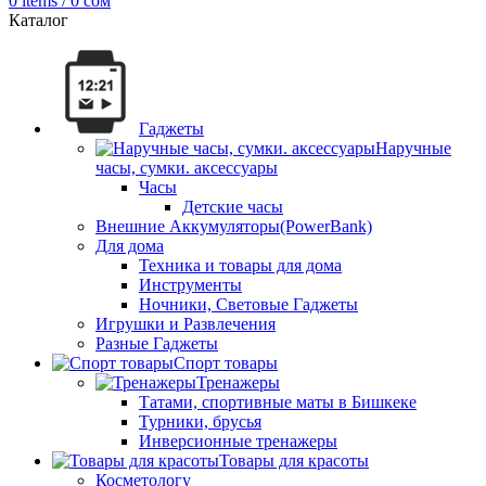
0
items
/
0
сом
Каталог
Гаджеты
Наручные
часы, сумки. аксессуары
Часы
Детские часы
Внешние Аккумуляторы(PowerBank)
Для дома
Техника и товары для дома
Инструменты
Ночники, Световые Гаджеты
Игрушки и Развлечения
Разные Гаджеты
Спорт товары
Тренажеры
Татами, спортивные маты в Бишкеке
Турники, брусья
Инверсионные тренажеры
Товары для красоты
Косметологу