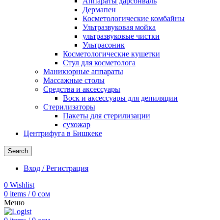
Аппараты дарсонваль
Дермапен
Косметологические комбайны
Ультразвуковая мойка
ультразвуковые чистки
Ультрасоник
Косметологические кушетки
Стул для косметолога
Маникюрные аппараты
Массажные столы
Средства и аксессуары
Воск и аксессуары для депиляции
Стерилизаторы
Пакеты для стерилизации
сухожар
Центрифуга в Бишкеке
Search
Вход / Регистрация
0
Wishlist
0
items
/
0
сом
Меню