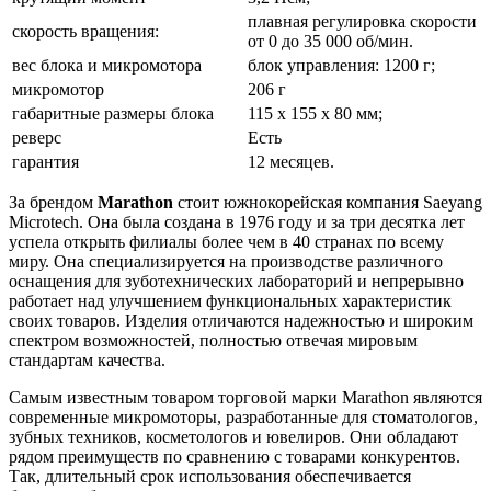
плавная регулировка скорости
скорость вращения:
от 0 до 35 000 об/мин.
вес блока и микромотора
блок управления: 1200 г;
микромотор
206 г
габаритные размеры блока
115 x 155 x 80 мм;
реверс
Есть
гарантия
12 месяцев.
За брендом
Marathon
стоит южнокорейская компания Saeyang
Microtech. Она была создана в 1976 году и за три десятка лет
успела открыть филиалы более чем в 40 странах по всему
миру. Она специализируется на производстве различного
оснащения для зуботехнических лабораторий и непрерывно
работает над улучшением функциональных характеристик
своих товаров. Изделия отличаются надежностью и широким
спектром возможностей, полностью отвечая мировым
стандартам качества.
Самым известным товаром торговой марки Marathon являются
современные микромоторы, разработанные для стоматологов,
зубных техников, косметологов и ювелиров. Они обладают
рядом преимуществ по сравнению с товарами конкурентов.
Так, длительный срок использования обеспечивается