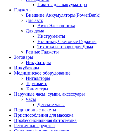
Пакеты для вакууматора
Гаджеты
Внешние Аккумуляторы(PowerBank)
Для авто
Авто Электроника
Для дома
Инструменты
Ночники, Световые Гаджеты
Техника и товары для Дома
Разные Гаджеты
Зотовары
Инкубаторы
Инкубаторы
Медицинское оборудование
Ингаляторы
Термометр
Тонометры
Наручные часы, сумки. аксессуары
Часы
Детские часы
Педикюрные пакеты
Приспособления для массажа
Профессиональная фотосъемка
Ресничные средства
Свод парафиновых средств