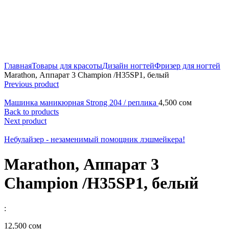
Главная
Товары для красоты
Дизайн ногтей
Фризер для ногтей
Мarathon, Аппарат 3 Champion /H35SP1, белый
Previous product
Машинка маникюрная Strong 204 / реплика
4,500
сом
Back to products
Next product
Небулайзер - незаменимый помощник лэшмейкера!
Мarathon, Аппарат 3
Champion /H35SP1, белый
:
12,500
сом