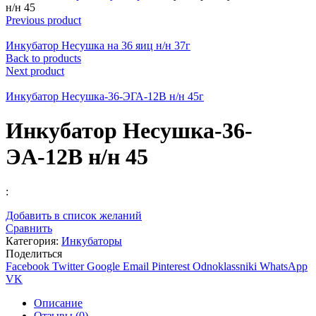
н/н 45
Previous product
Инкубатор Несушка на 36 яиц н/н 37г
Back to products
Next product
Инкубатор Несушка-36-ЭГА-12В н/н 45г
Инкубатор Несушка-36-
ЭА-12В н/н 45
:
Добавить в список желаний
Сравнить
Категория:
Инкубаторы
Поделиться
Facebook
Twitter
Google
Email
Pinterest
Odnoklassniki
WhatsApp
VK
Описание
Отзывы (0)