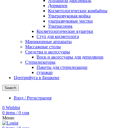
Аппараты дарсонваль
Дермапен
Косметологические комбайны
Ультразвуковая мойка
ультразвуковые чистки
Ультрасоник
Косметологические кушетки
Стул для косметолога
Маникюрные аппараты
Массажные столы
Средства и аксессуары
Воск и аксессуары для депиляции
Стерилизаторы
Пакеты для стерилизации
сухожар
Центрифуга в Бишкеке
Search
Вход / Регистрация
0
Wishlist
0
items
/
0
сом
Меню