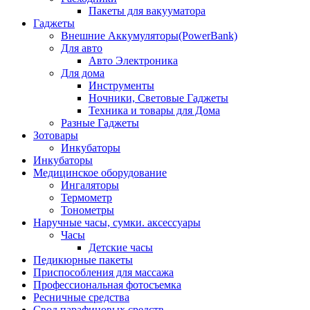
Пакеты для вакууматора
Гаджеты
Внешние Аккумуляторы(PowerBank)
Для авто
Авто Электроника
Для дома
Инструменты
Ночники, Световые Гаджеты
Техника и товары для Дома
Разные Гаджеты
Зотовары
Инкубаторы
Инкубаторы
Медицинское оборудование
Ингаляторы
Термометр
Тонометры
Наручные часы, сумки. аксессуары
Часы
Детские часы
Педикюрные пакеты
Приспособления для массажа
Профессиональная фотосъемка
Ресничные средства
Свод парафиновых средств