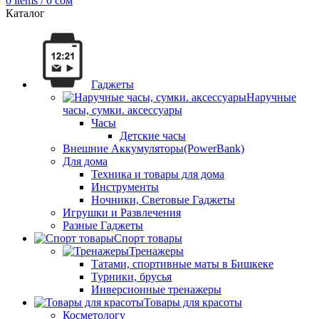
0
items
/
0
сом
Каталог
Гаджеты
Наручные
часы, сумки. аксессуары
Часы
Детские часы
Внешние Аккумуляторы(PowerBank)
Для дома
Техника и товары для дома
Инструменты
Ночники, Световые Гаджеты
Игрушки и Развлечения
Разные Гаджеты
Спорт товары
Тренажеры
Татами, спортивные маты в Бишкеке
Турники, брусья
Инверсионные тренажеры
Товары для красоты
Косметологу