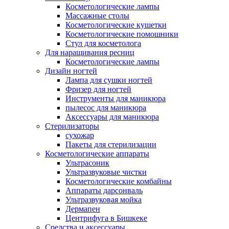
Косметологические лампы
Массажные столы
Косметологические кушетки
Косметологические помошники
Стул для косметолога
Для наращивания ресниц
Косметологические лампы
Дизайн ногтей
Лампа для сушки ногтей
Фризер для ногтей
Инструменты для маникюра
пылесос для маникюра
Аксессуары для маникюра
Стерилизаторы
сухожар
Пакеты для стерилизации
Косметологические аппараты
Ультрасоник
Ультразвуковые чистки
Косметологические комбайны
Аппараты дарсонваль
Ультразвуковая мойка
Дермапен
Центрифуга в Бишкеке
Средства и аксессуары