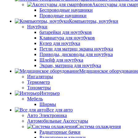
Аксессуары для смар
Беспроводные наушники
Проводные наушники
Компьютеры, ноутбуки
Ноутбуки
батарейки для ноутбуков
Клавиатура для ноутбуков
Кулер для ноутбука
Петли для матриц экрана ноутбука
Приводы, дисководы для ноутбука
Шлейф для ноутбука
Экран, матрица для ноутбука
Медицинское оборудовани
Ингаляторы
Термометр
Тонометры
Интерьер
Мебель
Ширмы
Все для авто
Авто Электроника
Автомобильные Аксессуары
Система охлаждения
Радиаторные бачки
Радиаторные крышки