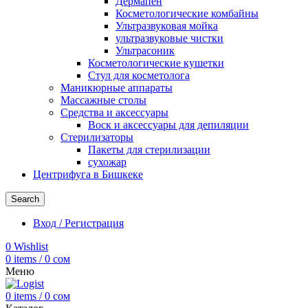
Дермапен
Косметологические комбайны
Ультразвуковая мойка
ультразвуковые чистки
Ультрасоник
Косметологические кушетки
Стул для косметолога
Маникюрные аппараты
Массажные столы
Средства и аксессуары
Воск и аксессуары для депиляции
Стерилизаторы
Пакеты для стерилизации
сухожар
Центрифуга в Бишкеке
Search
Вход / Регистрация
0
Wishlist
0
items
/
0
сом
Меню
0
items
/
0
сом