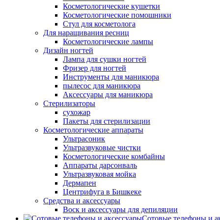
Косметологические кушетки
Косметологические помошники
Стул для косметолога
Для наращивания ресниц
Косметологические лампы
Дизайн ногтей
Лампа для сушки ногтей
Фризер для ногтей
Инструменты для маникюра
пылесос для маникюра
Аксессуары для маникюра
Стерилизаторы
сухожар
Пакеты для стерилизации
Косметологические аппараты
Ультрасоник
Ультразвуковые чистки
Косметологические комбайны
Аппараты дарсонваль
Ультразвуковая мойка
Дермапен
Центрифуга в Бишкеке
Средства и аксессуары
Воск и аксессуары для депиляции
Сотовые телефоны и а