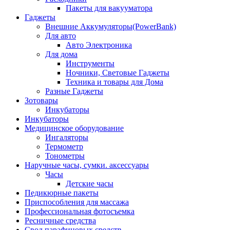
Пакеты для вакууматора
Гаджеты
Внешние Аккумуляторы(PowerBank)
Для авто
Авто Электроника
Для дома
Инструменты
Ночники, Световые Гаджеты
Техника и товары для Дома
Разные Гаджеты
Зотовары
Инкубаторы
Инкубаторы
Медицинское оборудование
Ингаляторы
Термометр
Тонометры
Наручные часы, сумки. аксессуары
Часы
Детские часы
Педикюрные пакеты
Приспособления для массажа
Профессиональная фотосъемка
Ресничные средства
Свод парафиновых средств