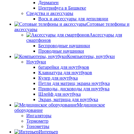
Дермапен
Центрифуга в Бишкеке
Средства и аксессуары
Воск и аксессуары для депиляции
Сотовые телефоны и
аксессуары
Аксессуары для
смартфонов
Беспроводные наушники
Проводные наушники
Компьютеры, ноутбуки
Ноутбуки
батарейки для ноутбуков
Клавиатура для ноутбуков
Кулер для ноутбука
Петли для матриц экрана ноутбука
Приводы, дисководы для ноутбука
Шлейф для ноутбука
Экран, матрица для ноутбука
Медицинское
оборудование
Ингаляторы
Термометр
Тонометры
Интерьер