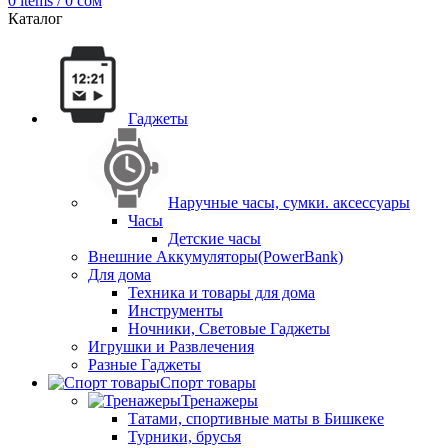
0
items
/
0
сом
Каталог
Гаджеты
Наручные часы, сумки. аксессуары
Часы
Детские часы
Внешние Аккумуляторы(PowerBank)
Для дома
Техника и товары для дома
Инструменты
Ночники, Световые Гаджеты
Игрушки и Развлечения
Разные Гаджеты
Спорт товары
Тренажеры
Татами, спортивные маты в Бишкеке
Турники, брусья