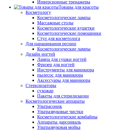
Инверсионные тренажеры
Товары для красоты
Косметологу
Косметологические лампы
Массажные столы
Косметологические кушетки
Косметологические помошники
Стул для косметолога
Для наращивания ресниц
Косметологические лампы
Дизайн ногтей
Лампа для сушки ногтей
Фризер для ногтей
Инструменты для маникюра
пылесос для маникюра
Аксессуары для маникюра
Стерилизаторы
сухожар
Пакеты для стерилизации
Косметологические аппараты
Ультрасоник
Ультразвуковые чистки
Косметологические комбайны
Аппараты дарсонваль
Ультразвуковая мойка