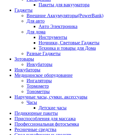
Пакеты для вакууматора
Гаджеты
Внешние Аккумуляторы(PowerBank)
Для авто
Авто Электроника
Для дома
Инструменты
Ночники, Световые Гаджеты
Техника и товары для Дома
Разные Гаджеты
Зотовары
Инкубаторы
Инкубаторы
Медицинское оборудование
Ингаляторы
Термометр
Тонометры
Наручные часы, сумки. аксессуары
Часы
Детские часы
Педикюрные пакеты
Приспособления для массажа
Профессиональная фотосъемка
Ресничные средства
Свод парафиновых средств