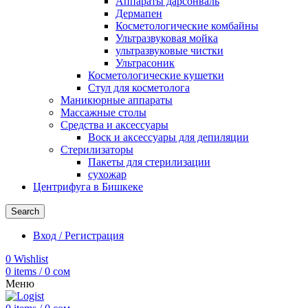
Аппараты дарсонваль
Дермапен
Косметологические комбайны
Ультразвуковая мойка
ультразвуковые чистки
Ультрасоник
Косметологические кушетки
Стул для косметолога
Маникюрные аппараты
Массажные столы
Средства и аксессуары
Воск и аксессуары для депиляции
Стерилизаторы
Пакеты для стерилизации
сухожар
Центрифуга в Бишкеке
Search
Вход / Регистрация
0
Wishlist
0
items
/
0
сом
Меню