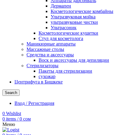
Аппараты дарсонваль
Дермапен
Косметологические комбайны
Ультразвуковая мойка
ультразвуковые чистки
Ультрасоник
Косметологические кушетки
Стул для косметолога
Маникюрные аппараты
Массажные столы
Средства и аксессуары
Воск и аксессуары для депиляции
Стерилизаторы
Пакеты для стерилизации
сухожар
Центрифуга в Бишкеке
Search
Вход / Регистрация
0
Wishlist
0
items
/
0
сом
Меню