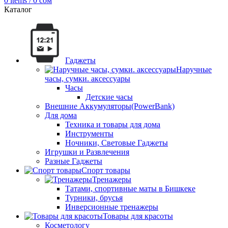
0
items
/
0
сом
Каталог
Гаджеты
Наручные
часы, сумки. аксессуары
Часы
Детские часы
Внешние Аккумуляторы(PowerBank)
Для дома
Техника и товары для дома
Инструменты
Ночники, Световые Гаджеты
Игрушки и Развлечения
Разные Гаджеты
Спорт товары
Тренажеры
Татами, спортивные маты в Бишкеке
Турники, брусья
Инверсионные тренажеры
Товары для красоты
Косметологу