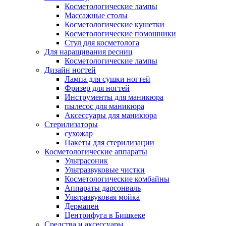
Косметологические лампы
Массажные столы
Косметологические кушетки
Косметологические помошники
Стул для косметолога
Для наращивания ресниц
Косметологические лампы
Дизайн ногтей
Лампа для сушки ногтей
Фризер для ногтей
Инструменты для маникюра
пылесос для маникюра
Аксессуары для маникюра
Стерилизаторы
сухожар
Пакеты для стерилизации
Косметологические аппараты
Ультрасоник
Ультразвуковые чистки
Косметологические комбайны
Аппараты дарсонваль
Ультразвуковая мойка
Дермапен
Центрифуга в Бишкеке
Средства и аксессуары