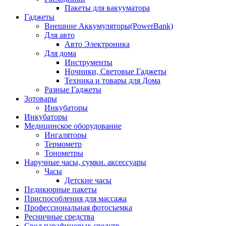
Пакеты для вакууматора
Гаджеты
Внешние Аккумуляторы(PowerBank)
Для авто
Авто Электроника
Для дома
Инструменты
Ночники, Световые Гаджеты
Техника и товары для Дома
Разные Гаджеты
Зотовары
Инкубаторы
Инкубаторы
Медицинское оборудование
Ингаляторы
Термометр
Тонометры
Наручные часы, сумки. аксессуары
Часы
Детские часы
Педикюрные пакеты
Приспособления для массажа
Профессиональная фотосъемка
Ресничные средства
Свод парафиновых средств