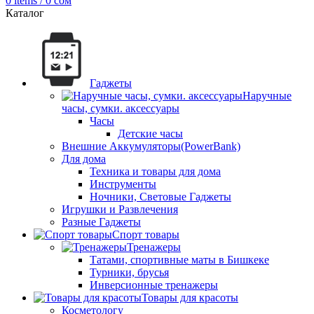
0
items
/
0
сом
Каталог
Гаджеты
Наручные
часы, сумки. аксессуары
Часы
Детские часы
Внешние Аккумуляторы(PowerBank)
Для дома
Техника и товары для дома
Инструменты
Ночники, Световые Гаджеты
Игрушки и Развлечения
Разные Гаджеты
Спорт товары
Тренажеры
Татами, спортивные маты в Бишкеке
Турники, брусья
Инверсионные тренажеры
Товары для красоты
Косметологу