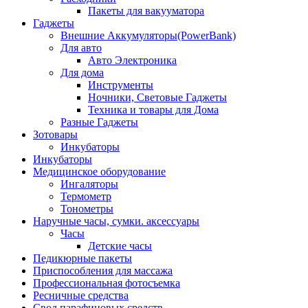
Пакеты для вакууматора
Гаджеты
Внешние Аккумуляторы(PowerBank)
Для авто
Авто Электроника
Для дома
Инструменты
Ночники, Световые Гаджеты
Техника и товары для Дома
Разные Гаджеты
Зотовары
Инкубаторы
Инкубаторы
Медицинское оборудование
Ингаляторы
Термометр
Тонометры
Наручные часы, сумки. аксессуары
Часы
Детские часы
Педикюрные пакеты
Приспособления для массажа
Профессиональная фотосъемка
Ресничные средства
Свод парафиновых средств