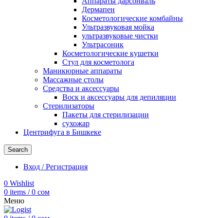
Аппараты дарсонваль
Дермапен
Косметологические комбайны
Ультразвуковая мойка
ультразвуковые чистки
Ультрасоник
Косметологические кушетки
Стул для косметолога
Маникюрные аппараты
Массажные столы
Средства и аксессуары
Воск и аксессуары для депиляции
Стерилизаторы
Пакеты для стерилизации
сухожар
Центрифуга в Бишкеке
Search
Вход / Регистрация
0
Wishlist
0
items
/
0
сом
Меню