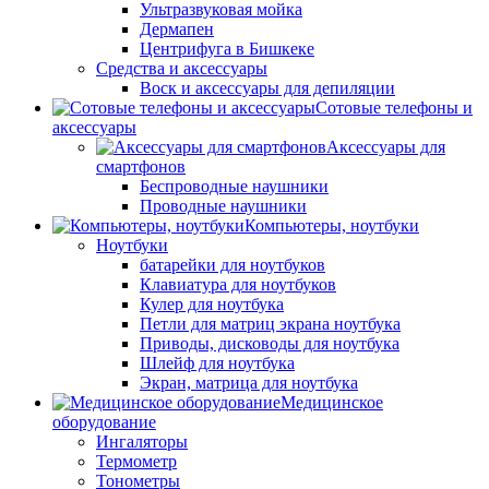
Ультразвуковая мойка
Дермапен
Центрифуга в Бишкеке
Средства и аксессуары
Воск и аксессуары для депиляции
Сотовые телефоны и
аксессуары
Аксессуары для
смартфонов
Беспроводные наушники
Проводные наушники
Компьютеры, ноутбуки
Ноутбуки
батарейки для ноутбуков
Клавиатура для ноутбуков
Кулер для ноутбука
Петли для матриц экрана ноутбука
Приводы, дисководы для ноутбука
Шлейф для ноутбука
Экран, матрица для ноутбука
Медицинское
оборудование
Ингаляторы
Термометр
Тонометры