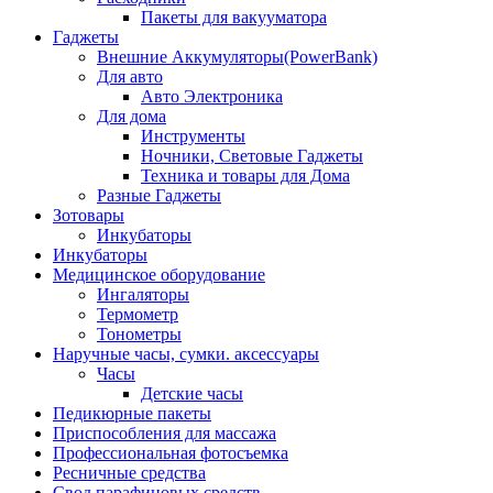
Пакеты для вакууматора
Гаджеты
Внешние Аккумуляторы(PowerBank)
Для авто
Авто Электроника
Для дома
Инструменты
Ночники, Световые Гаджеты
Техника и товары для Дома
Разные Гаджеты
Зотовары
Инкубаторы
Инкубаторы
Медицинское оборудование
Ингаляторы
Термометр
Тонометры
Наручные часы, сумки. аксессуары
Часы
Детские часы
Педикюрные пакеты
Приспособления для массажа
Профессиональная фотосъемка
Ресничные средства
Свод парафиновых средств