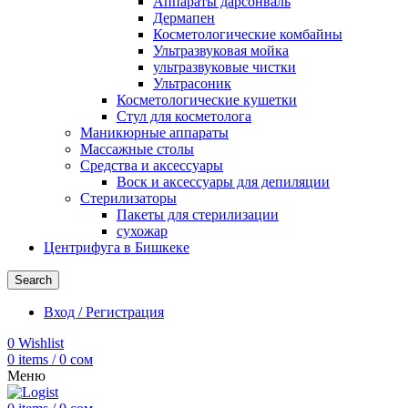
Аппараты дарсонваль
Дермапен
Косметологические комбайны
Ультразвуковая мойка
ультразвуковые чистки
Ультрасоник
Косметологические кушетки
Стул для косметолога
Маникюрные аппараты
Массажные столы
Средства и аксессуары
Воск и аксессуары для депиляции
Стерилизаторы
Пакеты для стерилизации
сухожар
Центрифуга в Бишкеке
Search
Вход / Регистрация
0
Wishlist
0
items
/
0
сом
Меню