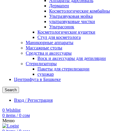
Аппараты дарсонваль
Дермапен
Косметологические комбайны
Ультразвуковая мойка
ультразвуковые чистки
Ультрасоник
Косметологические кушетки
Стул для косметолога
Маникюрные аппараты
Массажные столы
Средства и аксессуары
Воск и аксессуары для депиляции
Стерилизаторы
Пакеты для стерилизации
сухожар
Центрифуга в Бишкеке
Search
Вход / Регистрация
0
Wishlist
0
items
/
0
сом
Меню