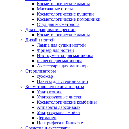
Косметологические лампы
Массажные столы
Косметологические кушетки
Косметологические помошники
Стул для косметолога
Для наращивания ресниц
Косметологические лампы
Дизайн ногтей
Лампа для сушки ногтей
Фризер для ногтей
Инструменты для маникюра
пылесос для маникюра
Аксессуары для маникюра
Стерилизаторы
сухожар
Пакеты для стерилизации
Косметологические аппараты
Ультрасоник
Ультразвуковые чистки
Косметологические комбайны
Аппараты дарсонваль
Ультразвуковая мойка
Дермапен
Центрифуга в Бишкеке
Средства и аксессуары