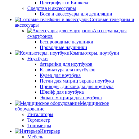
Центрифуга в Бишкеке
Средства и аксессуары
Воск и аксессуары для депиляции
Сотовые телефоны и
аксессуары
Аксессуары для
смартфонов
Беспроводные наушники
Проводные наушники
Компьютеры, ноутбуки
Ноутбуки
батарейки для ноутбуков
Клавиатура для ноутбуков
Кулер для ноутбука
Петли для матриц экрана ноутбука
Приводы, дисководы для ноутбука
Шлейф для ноутбука
Экран, матрица для ноутбука
Медицинское
оборудование
Ингаляторы
Термометр
Тонометры
Интерьер
Мебель