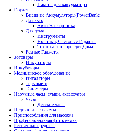
Пакеты для вакууматора
Гаджеты
Внешние Аккумуляторы(PowerBank)
Для авто
Авто Электроника
Для дома
Инструменты
Ночники, Световые Гаджеты
Техника и товары для Дома
Разные Гаджеты
Зотовары
Инкубаторы
Инкубаторы
Медицинское оборудование
Ингаляторы
Термометр
Тонометры
Наручные часы, сумки. аксессуары
Часы
Детские часы
Педикюрные пакеты
Приспособления для массажа
Профессиональная фотосъемка
Ресничные средства
Свод парафиновых средств