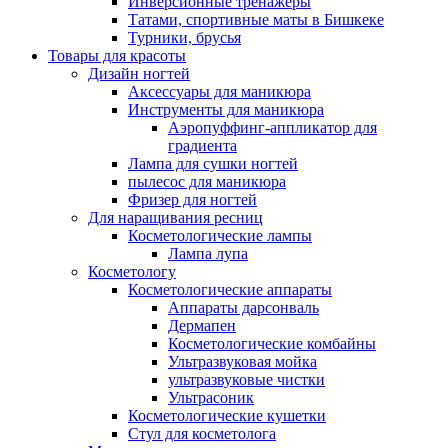
Инверсионные тренажеры
Татами, спортивные маты в Бишкеке
Турники, брусья
Товары для красоты
Дизайн ногтей
Аксессуары для маникюра
Инструменты для маникюра
Аэропуффинг-аппликатор для
градиента
Лампа для сушки ногтей
пылесос для маникюра
Фризер для ногтей
Для наращивания ресниц
Косметологические лампы
Лампа лупа
Косметологу
Косметологические аппараты
Аппараты дарсонваль
Дермапен
Косметологические комбайны
Ультразвуковая мойка
ультразвуковые чистки
Ультрасоник
Косметологические кушетки
Стул для косметолога