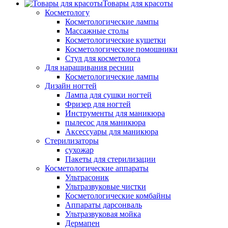
Товары для красоты
Косметологу
Косметологические лампы
Массажные столы
Косметологические кушетки
Косметологические помошники
Стул для косметолога
Для наращивания ресниц
Косметологические лампы
Дизайн ногтей
Лампа для сушки ногтей
Фризер для ногтей
Инструменты для маникюра
пылесос для маникюра
Аксессуары для маникюра
Стерилизаторы
сухожар
Пакеты для стерилизации
Косметологические аппараты
Ультрасоник
Ультразвуковые чистки
Косметологические комбайны
Аппараты дарсонваль
Ультразвуковая мойка
Дермапен