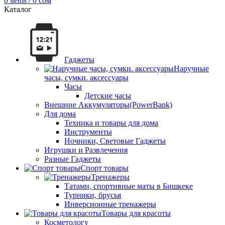
0
items
/
0
сом
Каталог
Гаджеты
Наручные
часы, сумки. аксессуары
Часы
Детские часы
Внешние Аккумуляторы(PowerBank)
Для дома
Техника и товары для дома
Инструменты
Ночники, Световые Гаджеты
Игрушки и Развлечения
Разные Гаджеты
Спорт товары
Тренажеры
Татами, спортивные маты в Бишкеке
Турники, брусья
Инверсионные тренажеры
Товары для красоты
Косметологу