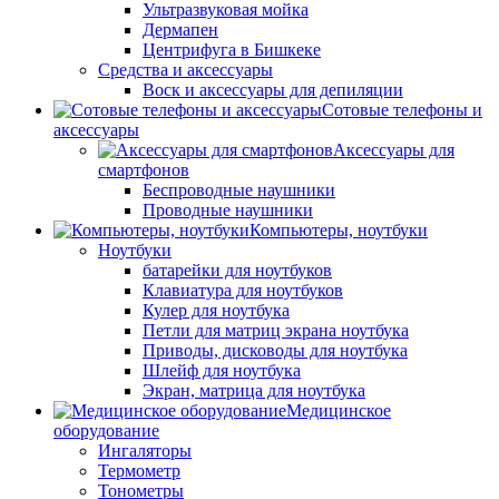
Ультразвуковая мойка
Дермапен
Центрифуга в Бишкеке
Средства и аксессуары
Воск и аксессуары для депиляции
Сотовые телефоны и
аксессуары
Аксессуары для
смартфонов
Беспроводные наушники
Проводные наушники
Компьютеры, ноутбуки
Ноутбуки
батарейки для ноутбуков
Клавиатура для ноутбуков
Кулер для ноутбука
Петли для матриц экрана ноутбука
Приводы, дисководы для ноутбука
Шлейф для ноутбука
Экран, матрица для ноутбука
Медицинское
оборудование
Ингаляторы
Термометр
Тонометры