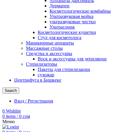
Аппараты дарсонваль
Дермапен
Косметологические комбайны
Ультразвуковая мойка
ультразвуковые чистки
Ультрасоник
Косметологические кушетки
Стул для косметолога
Маникюрные аппараты
Массажные столы
Средства и аксессуары
Воск и аксессуары для депиляции
Стерилизаторы
Пакеты для стерилизации
сухожар
Центрифуга в Бишкеке
Search
Вход / Регистрация
0
Wishlist
0
items
/
0
сом
Меню