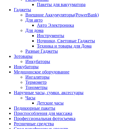
Пакеты для вакууматора
Гаджеты
Внешние Аккумуляторы(PowerBank)
Для авто
Авто Электроника
Для дома
Инструменты
Ночники, Световые Гаджеты
Техника и товары для Дома
Разные Гаджеты
Зотовары
Инкубаторы
Инкубаторы
Медицинское оборудование
Ингаляторы
Термометр
Тонометры
Наручные часы, сумки. аксессуары
Часы
Детские часы
Педикюрные пакеты
Приспособления для массажа
Профессиональная фотосъемка
Ресничные средства
Свод парафиновых средств