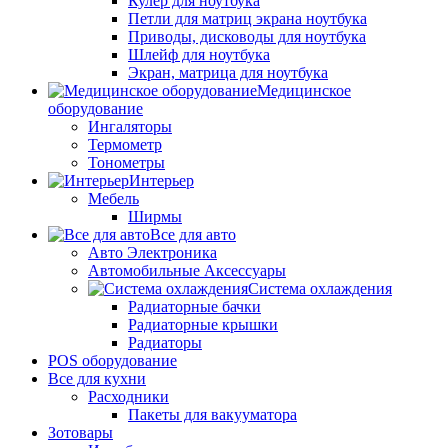
Кулер для ноутбука
Петли для матриц экрана ноутбука
Приводы, дисководы для ноутбука
Шлейф для ноутбука
Экран, матрица для ноутбука
Медицинское
оборудование
Ингаляторы
Термометр
Тонометры
Интерьер
Мебель
Ширмы
Все для авто
Авто Электроника
Автомобильные Аксессуары
Система охлаждения
Радиаторные бачки
Радиаторные крышки
Радиаторы
POS оборудование
Все для кухни
Расходники
Пакеты для вакууматора
Зотовары