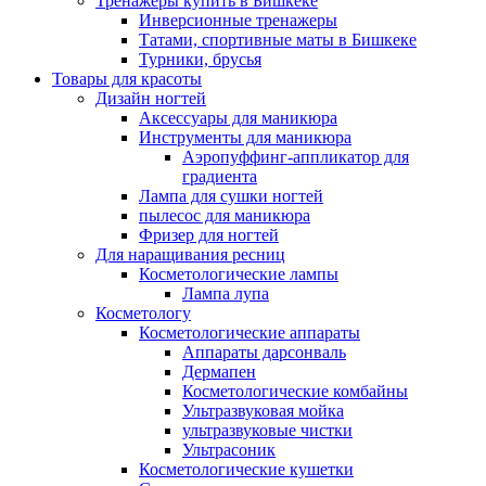
Тренажеры купить в Бишкеке
Инверсионные тренажеры
Татами, спортивные маты в Бишкеке
Турники, брусья
Товары для красоты
Дизайн ногтей
Аксессуары для маникюра
Инструменты для маникюра
Аэропуффинг-аппликатор для
градиента
Лампа для сушки ногтей
пылесос для маникюра
Фризер для ногтей
Для наращивания ресниц
Косметологические лампы
Лампа лупа
Косметологу
Косметологические аппараты
Аппараты дарсонваль
Дермапен
Косметологические комбайны
Ультразвуковая мойка
ультразвуковые чистки
Ультрасоник
Косметологические кушетки