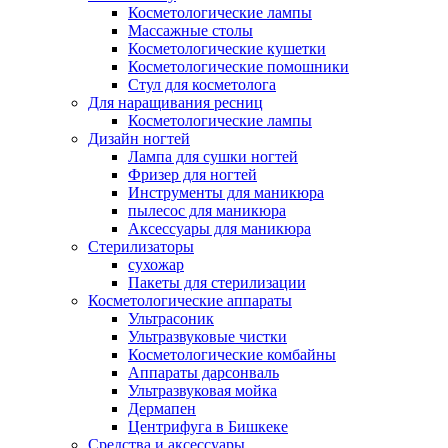
Косметологические лампы
Массажные столы
Косметологические кушетки
Косметологические помошники
Стул для косметолога
Для наращивания ресниц
Косметологические лампы
Дизайн ногтей
Лампа для сушки ногтей
Фризер для ногтей
Инструменты для маникюра
пылесос для маникюра
Аксессуары для маникюра
Стерилизаторы
сухожар
Пакеты для стерилизации
Косметологические аппараты
Ультрасоник
Ультразвуковые чистки
Косметологические комбайны
Аппараты дарсонваль
Ультразвуковая мойка
Дермапен
Центрифуга в Бишкеке
Средства и аксессуары