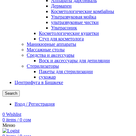
Аппараты дарсонваль
Дермапен
Косметологические комбайны
Ультразвуковая мойка
ультразвуковые чистки
Ультрасоник
Косметологические кушетки
Стул для косметолога
Маникюрные аппараты
Массажные столы
Средства и аксессуары
Воск и аксессуары для депиляции
Стерилизаторы
Пакеты для стерилизации
сухожар
Центрифуга в Бишкеке
Search
Вход / Регистрация
0
Wishlist
0
items
/
0
сом
Меню