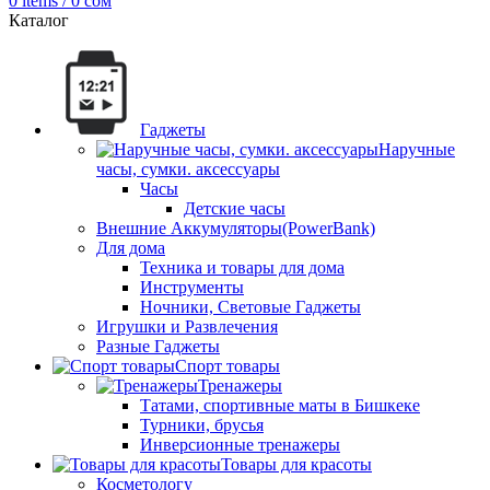
0
items
/
0
сом
Каталог
Гаджеты
Наручные
часы, сумки. аксессуары
Часы
Детские часы
Внешние Аккумуляторы(PowerBank)
Для дома
Техника и товары для дома
Инструменты
Ночники, Световые Гаджеты
Игрушки и Развлечения
Разные Гаджеты
Спорт товары
Тренажеры
Татами, спортивные маты в Бишкеке
Турники, брусья
Инверсионные тренажеры
Товары для красоты
Косметологу