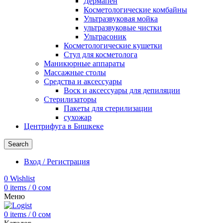
Дермапен
Косметологические комбайны
Ультразвуковая мойка
ультразвуковые чистки
Ультрасоник
Косметологические кушетки
Стул для косметолога
Маникюрные аппараты
Массажные столы
Средства и аксессуары
Воск и аксессуары для депиляции
Стерилизаторы
Пакеты для стерилизации
сухожар
Центрифуга в Бишкеке
Search
Вход / Регистрация
0
Wishlist
0
items
/
0
сом
Меню
0
items
/
0
сом