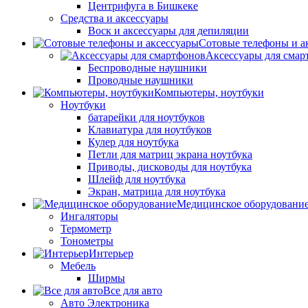
Центрифуга в Бишкеке
Средства и аксессуары
Воск и аксессуары для депиляции
Сотовые телефоны и а
Аксессуары для смар
Беспроводные наушники
Проводные наушники
Компьютеры, ноутбуки
Ноутбуки
батарейки для ноутбуков
Клавиатура для ноутбуков
Кулер для ноутбука
Петли для матриц экрана ноутбука
Приводы, дисководы для ноутбука
Шлейф для ноутбука
Экран, матрица для ноутбука
Медицинское оборудовани
Ингаляторы
Термометр
Тонометры
Интерьер
Мебель
Ширмы
Все для авто
Авто Электроника