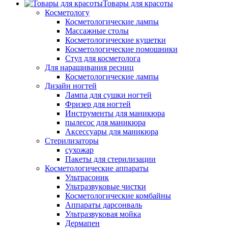
Товары для красоты
Косметологу
Косметологические лампы
Массажные столы
Косметологические кушетки
Косметологические помошники
Стул для косметолога
Для наращивания ресниц
Косметологические лампы
Дизайн ногтей
Лампа для сушки ногтей
Фризер для ногтей
Инструменты для маникюра
пылесос для маникюра
Аксессуары для маникюра
Стерилизаторы
сухожар
Пакеты для стерилизации
Косметологические аппараты
Ультрасоник
Ультразвуковые чистки
Косметологические комбайны
Аппараты дарсонваль
Ультразвуковая мойка
Дермапен