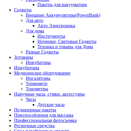
Пакеты для вакууматора
Гаджеты
Внешние Аккумуляторы(PowerBank)
Для авто
Авто Электроника
Для дома
Инструменты
Ночники, Световые Гаджеты
Техника и товары для Дома
Разные Гаджеты
Зотовары
Инкубаторы
Инкубаторы
Медицинское оборудование
Ингаляторы
Термометр
Тонометры
Наручные часы, сумки. аксессуары
Часы
Детские часы
Педикюрные пакеты
Приспособления для массажа
Профессиональная фотосъемка
Ресничные средства
Свод парафиновых средств