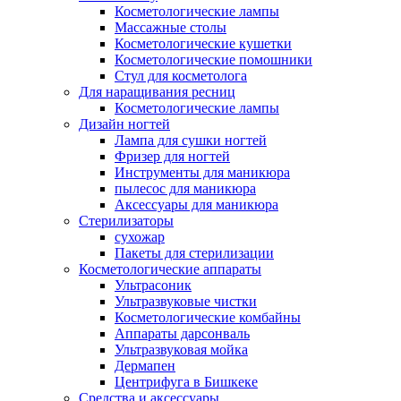
Косметологические лампы
Массажные столы
Косметологические кушетки
Косметологические помошники
Стул для косметолога
Для наращивания ресниц
Косметологические лампы
Дизайн ногтей
Лампа для сушки ногтей
Фризер для ногтей
Инструменты для маникюра
пылесос для маникюра
Аксессуары для маникюра
Стерилизаторы
сухожар
Пакеты для стерилизации
Косметологические аппараты
Ультрасоник
Ультразвуковые чистки
Косметологические комбайны
Аппараты дарсонваль
Ультразвуковая мойка
Дермапен
Центрифуга в Бишкеке
Средства и аксессуары