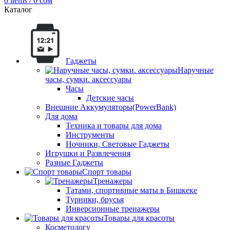
0
items
/
0
сом
Каталог
Гаджеты
Наручные
часы, сумки. аксессуары
Часы
Детские часы
Внешние Аккумуляторы(PowerBank)
Для дома
Техника и товары для дома
Инструменты
Ночники, Световые Гаджеты
Игрушки и Развлечения
Разные Гаджеты
Спорт товары
Тренажеры
Татами, спортивные маты в Бишкеке
Турники, брусья
Инверсионные тренажеры
Товары для красоты
Косметологу