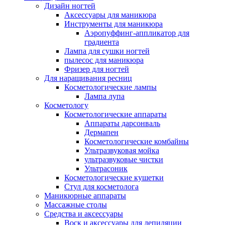
Дизайн ногтей
Аксессуары для маникюра
Инструменты для маникюра
Аэропуффинг-аппликатор для
градиента
Лампа для сушки ногтей
пылесос для маникюра
Фризер для ногтей
Для наращивания ресниц
Косметологические лампы
Лампа лупа
Косметологу
Косметологические аппараты
Аппараты дарсонваль
Дермапен
Косметологические комбайны
Ультразвуковая мойка
ультразвуковые чистки
Ультрасоник
Косметологические кушетки
Стул для косметолога
Маникюрные аппараты
Массажные столы
Средства и аксессуары
Воск и аксессуары для депиляции