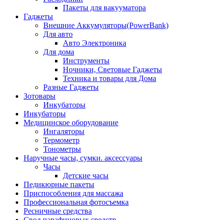
Пакеты для вакууматора
Гаджеты
Внешние Аккумуляторы(PowerBank)
Для авто
Авто Электроника
Для дома
Инструменты
Ночники, Световые Гаджеты
Техника и товары для Дома
Разные Гаджеты
Зотовары
Инкубаторы
Инкубаторы
Медицинское оборудование
Ингаляторы
Термометр
Тонометры
Наручные часы, сумки. аксессуары
Часы
Детские часы
Педикюрные пакеты
Приспособления для массажа
Профессиональная фотосъемка
Ресничные средства
Свод парафиновых средств