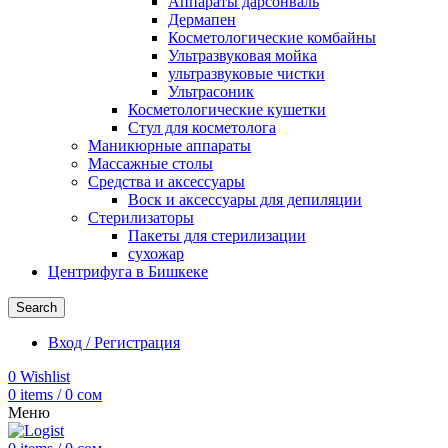
Аппараты дарсонваль
Дермапен
Косметологические комбайны
Ультразвуковая мойка
ультразвуковые чистки
Ультрасоник
Косметологические кушетки
Стул для косметолога
Маникюрные аппараты
Массажные столы
Средства и аксессуары
Воск и аксессуары для депиляции
Стерилизаторы
Пакеты для стерилизации
сухожар
Центрифуга в Бишкеке
Search
Вход / Регистрация
0
Wishlist
0
items
/
0
сом
Меню