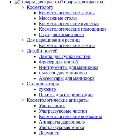
Товары для красоты
Косметологу
Косметологические лампы
Массажные столы
Косметологические кушетки
Косметологические помошники
Стул для косметолога
Для наращивания ресниц
Косметологические лампы
Дизайн ногтей
Лампа для сушки ногтей
Фризер для ногтей
Инструменты для маникюра
пылесос для маникюра
Аксессуары для маникюра
Стерилизаторы
сухожар
Пакеты для стерилизации
Косметологические аппараты
Ультрасоник
Ультразвуковые чистки
Косметологические комбайны
Аппараты дарсонваль
Ультразвуковая мойка
Дермапен