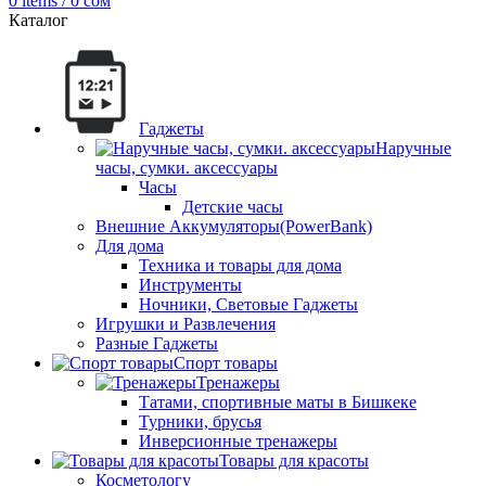
0
items
/
0
сом
Каталог
Гаджеты
Наручные
часы, сумки. аксессуары
Часы
Детские часы
Внешние Аккумуляторы(PowerBank)
Для дома
Техника и товары для дома
Инструменты
Ночники, Световые Гаджеты
Игрушки и Развлечения
Разные Гаджеты
Спорт товары
Тренажеры
Татами, спортивные маты в Бишкеке
Турники, брусья
Инверсионные тренажеры
Товары для красоты
Косметологу