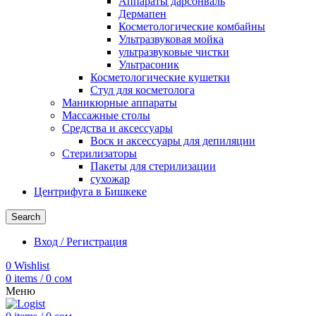
Аппараты дарсонваль
Дермапен
Косметологические комбайны
Ультразвуковая мойка
ультразвуковые чистки
Ультрасоник
Косметологические кушетки
Стул для косметолога
Маникюрные аппараты
Массажные столы
Средства и аксессуары
Воск и аксессуары для депиляции
Стерилизаторы
Пакеты для стерилизации
сухожар
Центрифуга в Бишкеке
Search
Вход / Регистрация
0
Wishlist
0
items
/
0
сом
Меню