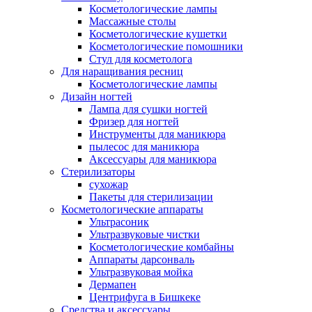
Косметологические лампы
Массажные столы
Косметологические кушетки
Косметологические помошники
Стул для косметолога
Для наращивания ресниц
Косметологические лампы
Дизайн ногтей
Лампа для сушки ногтей
Фризер для ногтей
Инструменты для маникюра
пылесос для маникюра
Аксессуары для маникюра
Стерилизаторы
сухожар
Пакеты для стерилизации
Косметологические аппараты
Ультрасоник
Ультразвуковые чистки
Косметологические комбайны
Аппараты дарсонваль
Ультразвуковая мойка
Дермапен
Центрифуга в Бишкеке
Средства и аксессуары