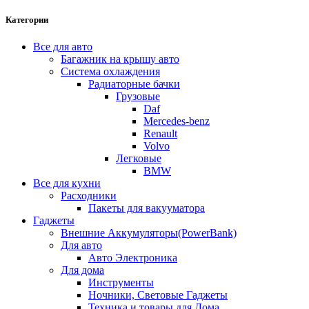
Категории
Все для авто
Багажник на крышу авто
Система охлаждения
Радиаторные бачки
Грузовые
Daf
Mercedes-benz
Renault
Volvo
Легковые
BMW
Все для кухни
Расходники
Пакеты для вакууматора
Гаджеты
Внешние Аккумуляторы(PowerBank)
Для авто
Авто Электроника
Для дома
Инструменты
Ночники, Световые Гаджеты
Техника и товары для Дома