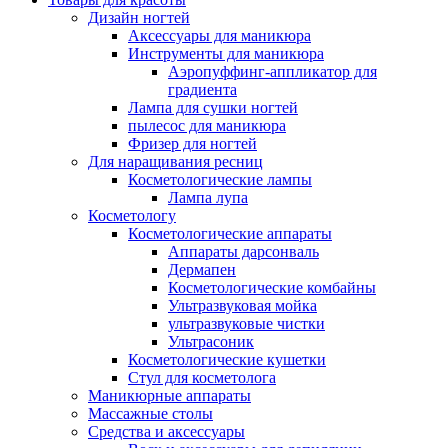
Дизайн ногтей
Аксессуары для маникюра
Инструменты для маникюра
Аэропуффинг-аппликатор для
градиента
Лампа для сушки ногтей
пылесос для маникюра
Фризер для ногтей
Для наращивания ресниц
Косметологические лампы
Лампа лупа
Косметологу
Косметологические аппараты
Аппараты дарсонваль
Дермапен
Косметологические комбайны
Ультразвуковая мойка
ультразвуковые чистки
Ультрасоник
Косметологические кушетки
Стул для косметолога
Маникюрные аппараты
Массажные столы
Средства и аксессуары