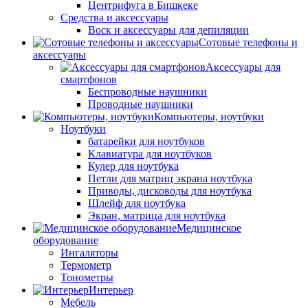
Центрифуга в Бишкеке
Средства и аксессуары
Воск и аксессуары для депиляции
Сотовые телефоны и
аксессуары
Аксессуары для
смартфонов
Беспроводные наушники
Проводные наушники
Компьютеры, ноутбуки
Ноутбуки
батарейки для ноутбуков
Клавиатура для ноутбуков
Кулер для ноутбука
Петли для матриц экрана ноутбука
Приводы, дисководы для ноутбука
Шлейф для ноутбука
Экран, матрица для ноутбука
Медицинское
оборудование
Ингаляторы
Термометр
Тонометры
Интерьер
Мебель