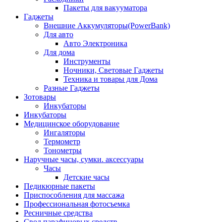
Пакеты для вакууматора
Гаджеты
Внешние Аккумуляторы(PowerBank)
Для авто
Авто Электроника
Для дома
Инструменты
Ночники, Световые Гаджеты
Техника и товары для Дома
Разные Гаджеты
Зотовары
Инкубаторы
Инкубаторы
Медицинское оборудование
Ингаляторы
Термометр
Тонометры
Наручные часы, сумки. аксессуары
Часы
Детские часы
Педикюрные пакеты
Приспособления для массажа
Профессиональная фотосъемка
Ресничные средства
Свод парафиновых средств