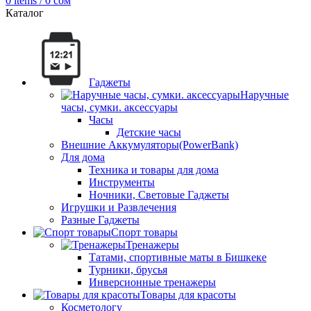
0
items
/
0
сом
Каталог
Гаджеты
Наручные
часы, сумки. аксессуары
Часы
Детские часы
Внешние Аккумуляторы(PowerBank)
Для дома
Техника и товары для дома
Инструменты
Ночники, Световые Гаджеты
Игрушки и Развлечения
Разные Гаджеты
Спорт товары
Тренажеры
Татами, спортивные маты в Бишкеке
Турники, брусья
Инверсионные тренажеры
Товары для красоты
Косметологу