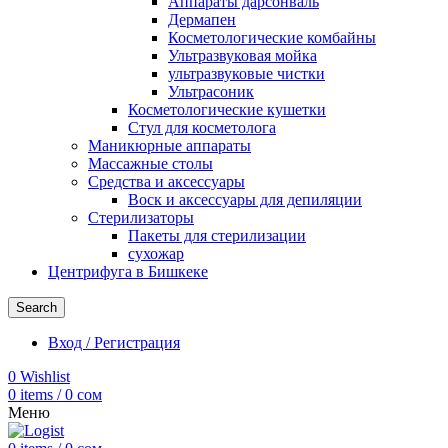
Аппараты дарсонваль
Дермапен
Косметологические комбайны
Ультразвуковая мойка
ультразвуковые чистки
Ультрасоник
Косметологические кушетки
Стул для косметолога
Маникюрные аппараты
Массажные столы
Средства и аксессуары
Воск и аксессуары для депиляции
Стерилизаторы
Пакеты для стерилизации
сухожар
Центрифуга в Бишкеке
Search
Вход / Регистрация
0
Wishlist
0
items
/
0
сом
Меню