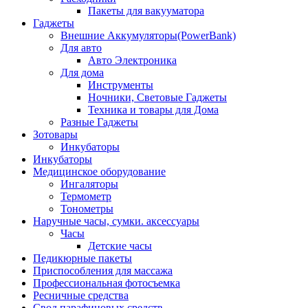
Пакеты для вакууматора
Гаджеты
Внешние Аккумуляторы(PowerBank)
Для авто
Авто Электроника
Для дома
Инструменты
Ночники, Световые Гаджеты
Техника и товары для Дома
Разные Гаджеты
Зотовары
Инкубаторы
Инкубаторы
Медицинское оборудование
Ингаляторы
Термометр
Тонометры
Наручные часы, сумки. аксессуары
Часы
Детские часы
Педикюрные пакеты
Приспособления для массажа
Профессиональная фотосъемка
Ресничные средства
Свод парафиновых средств