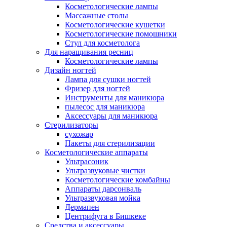
Косметологические лампы
Массажные столы
Косметологические кушетки
Косметологические помошники
Стул для косметолога
Для наращивания ресниц
Косметологические лампы
Дизайн ногтей
Лампа для сушки ногтей
Фризер для ногтей
Инструменты для маникюра
пылесос для маникюра
Аксессуары для маникюра
Стерилизаторы
сухожар
Пакеты для стерилизации
Косметологические аппараты
Ультрасоник
Ультразвуковые чистки
Косметологические комбайны
Аппараты дарсонваль
Ультразвуковая мойка
Дермапен
Центрифуга в Бишкеке
Средства и аксессуары