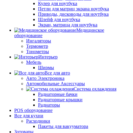
Кулер для ноутбука
Петли для матриц экрана ноутбука
Приводы, дисководы для ноутбука
Шлейф для ноутбука
Экран, матрица для ноутбука
Медицинское
оборудование
Ингаляторы
Термометр
Тонометры
Интерьер
Мебель
Ширмы
Все для авто
Авто Электроника
Автомобильные Аксессуары
Система охлаждения
Радиаторные бачки
Радиаторные крышки
Радиаторы
POS оборудование
Все для кухни
Расходники
Пакеты для вакууматора
Зотовары