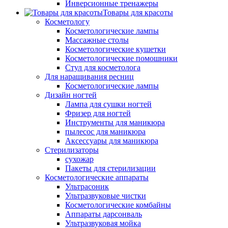
Инверсионные тренажеры
Товары для красоты
Косметологу
Косметологические лампы
Массажные столы
Косметологические кушетки
Косметологические помошники
Стул для косметолога
Для наращивания ресниц
Косметологические лампы
Дизайн ногтей
Лампа для сушки ногтей
Фризер для ногтей
Инструменты для маникюра
пылесос для маникюра
Аксессуары для маникюра
Стерилизаторы
сухожар
Пакеты для стерилизации
Косметологические аппараты
Ультрасоник
Ультразвуковые чистки
Косметологические комбайны
Аппараты дарсонваль
Ультразвуковая мойка