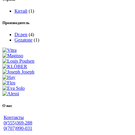
Китай
(1)
Производитель
Dr.pen
(4)
Gezatone
(1)
О нас
Контакты
0(555)369-288
0(707)990-031