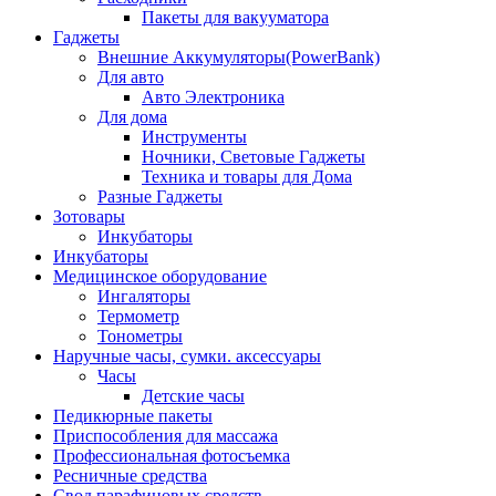
Пакеты для вакууматора
Гаджеты
Внешние Аккумуляторы(PowerBank)
Для авто
Авто Электроника
Для дома
Инструменты
Ночники, Световые Гаджеты
Техника и товары для Дома
Разные Гаджеты
Зотовары
Инкубаторы
Инкубаторы
Медицинское оборудование
Ингаляторы
Термометр
Тонометры
Наручные часы, сумки. аксессуары
Часы
Детские часы
Педикюрные пакеты
Приспособления для массажа
Профессиональная фотосъемка
Ресничные средства
Свод парафиновых средств