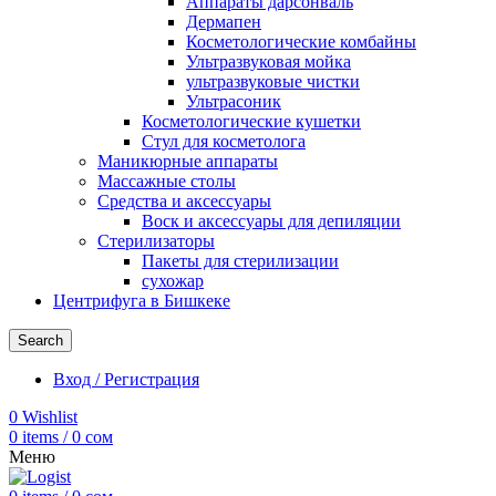
Аппараты дарсонваль
Дермапен
Косметологические комбайны
Ультразвуковая мойка
ультразвуковые чистки
Ультрасоник
Косметологические кушетки
Стул для косметолога
Маникюрные аппараты
Массажные столы
Средства и аксессуары
Воск и аксессуары для депиляции
Стерилизаторы
Пакеты для стерилизации
сухожар
Центрифуга в Бишкеке
Search
Вход / Регистрация
0
Wishlist
0
items
/
0
сом
Меню