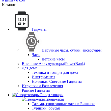
0
items
/
0
сом
Каталог
Гаджеты
Наручные часы, сумки. аксессуары
Часы
Детские часы
Внешние Аккумуляторы(PowerBank)
Для дома
Техника и товары для дома
Инструменты
Ночники, Световые Гаджеты
Игрушки и Развлечения
Разные Гаджеты
Спорт товары
Тренажеры
Татами, спортивные маты в Бишкеке
Турники, брусья