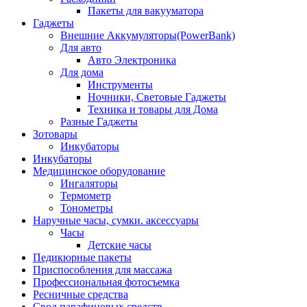
Пакеты для вакууматора
Гаджеты
Внешние Аккумуляторы(PowerBank)
Для авто
Авто Электроника
Для дома
Инструменты
Ночники, Световые Гаджеты
Техника и товары для Дома
Разные Гаджеты
Зотовары
Инкубаторы
Инкубаторы
Медицинское оборудование
Ингаляторы
Термометр
Тонометры
Наручные часы, сумки. аксессуары
Часы
Детские часы
Педикюрные пакеты
Приспособления для массажа
Профессиональная фотосъемка
Ресничные средства
Свод парафиновых средств