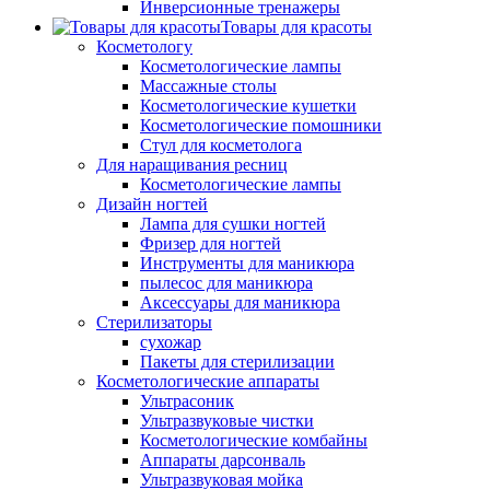
Инверсионные тренажеры
Товары для красоты
Косметологу
Косметологические лампы
Массажные столы
Косметологические кушетки
Косметологические помошники
Стул для косметолога
Для наращивания ресниц
Косметологические лампы
Дизайн ногтей
Лампа для сушки ногтей
Фризер для ногтей
Инструменты для маникюра
пылесос для маникюра
Аксессуары для маникюра
Стерилизаторы
сухожар
Пакеты для стерилизации
Косметологические аппараты
Ультрасоник
Ультразвуковые чистки
Косметологические комбайны
Аппараты дарсонваль
Ультразвуковая мойка