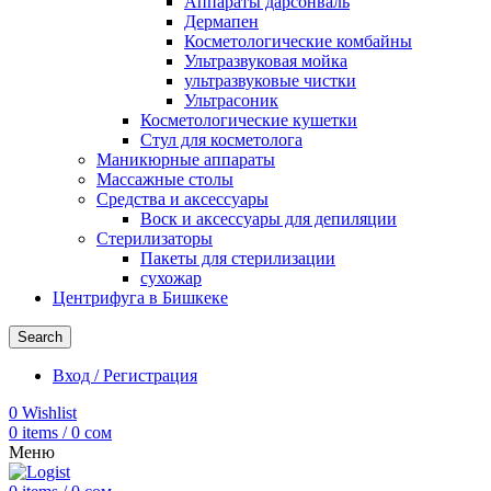
Аппараты дарсонваль
Дермапен
Косметологические комбайны
Ультразвуковая мойка
ультразвуковые чистки
Ультрасоник
Косметологические кушетки
Стул для косметолога
Маникюрные аппараты
Массажные столы
Средства и аксессуары
Воск и аксессуары для депиляции
Стерилизаторы
Пакеты для стерилизации
сухожар
Центрифуга в Бишкеке
Search
Вход / Регистрация
0
Wishlist
0
items
/
0
сом
Меню