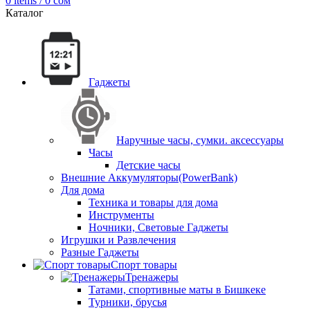
0
items
/
0
сом
Каталог
Гаджеты
Наручные часы, сумки. аксессуары
Часы
Детские часы
Внешние Аккумуляторы(PowerBank)
Для дома
Техника и товары для дома
Инструменты
Ночники, Световые Гаджеты
Игрушки и Развлечения
Разные Гаджеты
Спорт товары
Тренажеры
Татами, спортивные маты в Бишкеке
Турники, брусья