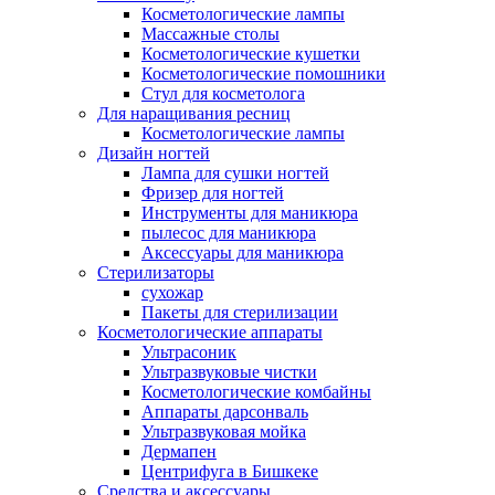
Косметологические лампы
Массажные столы
Косметологические кушетки
Косметологические помошники
Стул для косметолога
Для наращивания ресниц
Косметологические лампы
Дизайн ногтей
Лампа для сушки ногтей
Фризер для ногтей
Инструменты для маникюра
пылесос для маникюра
Аксессуары для маникюра
Стерилизаторы
сухожар
Пакеты для стерилизации
Косметологические аппараты
Ультрасоник
Ультразвуковые чистки
Косметологические комбайны
Аппараты дарсонваль
Ультразвуковая мойка
Дермапен
Центрифуга в Бишкеке
Средства и аксессуары