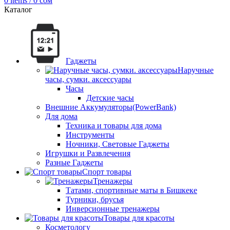
0
items
/
0
сом
Каталог
Гаджеты
Наручные
часы, сумки. аксессуары
Часы
Детские часы
Внешние Аккумуляторы(PowerBank)
Для дома
Техника и товары для дома
Инструменты
Ночники, Световые Гаджеты
Игрушки и Развлечения
Разные Гаджеты
Спорт товары
Тренажеры
Татами, спортивные маты в Бишкеке
Турники, брусья
Инверсионные тренажеры
Товары для красоты
Косметологу