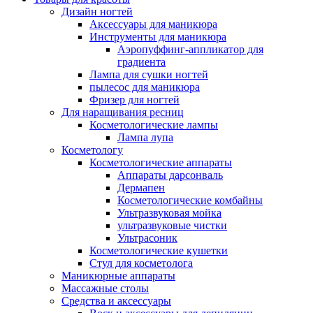
Дизайн ногтей
Аксессуары для маникюра
Инструменты для маникюра
Аэропуффинг-аппликатор для
градиента
Лампа для сушки ногтей
пылесос для маникюра
Фризер для ногтей
Для наращивания ресниц
Косметологические лампы
Лампа лупа
Косметологу
Косметологические аппараты
Аппараты дарсонваль
Дермапен
Косметологические комбайны
Ультразвуковая мойка
ультразвуковые чистки
Ультрасоник
Косметологические кушетки
Стул для косметолога
Маникюрные аппараты
Массажные столы
Средства и аксессуары