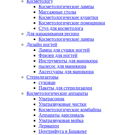
Косметологу
Косметологические лампы
Массажные столы
Косметологические кушетки
Косметологические помошники
Стул для косметолога
Для наращивания ресниц
Косметологические лампы
Дизайн ногтей
Лампа для сушки ногтей
Фризер для ногтей
Инструменты для маникюра
пылесос для маникюра
Аксессуары для маникюра
Стерилизаторы
сухожар
Пакеты для стерилизации
Косметологические аппараты
Ультрасоник
Ультразвуковые чистки
Косметологические комбайны
Аппараты дарсонваль
Ультразвуковая мойка
Дермапен
Центрифуга в Бишкеке