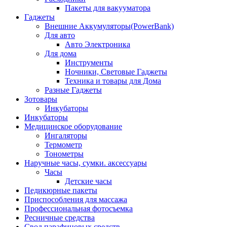
Пакеты для вакууматора
Гаджеты
Внешние Аккумуляторы(PowerBank)
Для авто
Авто Электроника
Для дома
Инструменты
Ночники, Световые Гаджеты
Техника и товары для Дома
Разные Гаджеты
Зотовары
Инкубаторы
Инкубаторы
Медицинское оборудование
Ингаляторы
Термометр
Тонометры
Наручные часы, сумки. аксессуары
Часы
Детские часы
Педикюрные пакеты
Приспособления для массажа
Профессиональная фотосъемка
Ресничные средства
Свод парафиновых средств