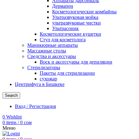
Аппараты дарсонваль
Дермапен
Косметологические комбайны
Ультразвуковая мойка
ультразвуковые чистки
Ультрасоник
Косметологические кушетки
Стул для косметолога
Маникюрные аппараты
Массажные столы
Средства и аксессуары
Воск и аксессуары для депиляции
Стерилизаторы
Пакеты для стерилизации
сухожар
Центрифуга в Бишкеке
Search
Вход / Регистрация
0
Wishlist
0
items
/
0
сом
Меню