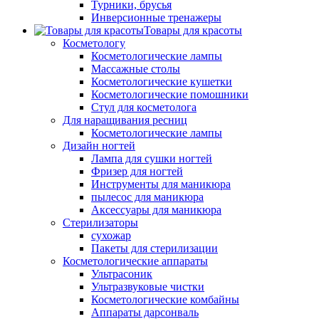
Турники, брусья
Инверсионные тренажеры
Товары для красоты
Косметологу
Косметологические лампы
Массажные столы
Косметологические кушетки
Косметологические помошники
Стул для косметолога
Для наращивания ресниц
Косметологические лампы
Дизайн ногтей
Лампа для сушки ногтей
Фризер для ногтей
Инструменты для маникюра
пылесос для маникюра
Аксессуары для маникюра
Стерилизаторы
сухожар
Пакеты для стерилизации
Косметологические аппараты
Ультрасоник
Ультразвуковые чистки
Косметологические комбайны
Аппараты дарсонваль