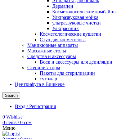
Аппараты дарсонваль
Дермапен
Косметологические комбайны
Ультразвуковая мойка
ультразвуковые чистки
Ультрасоник
Косметологические кушетки
Стул для косметолога
Маникюрные аппараты
Массажные столы
Средства и аксессуары
Воск и аксессуары для депиляции
Стерилизаторы
Пакеты для стерилизации
сухожар
Центрифуга в Бишкеке
Search
Вход / Регистрация
0
Wishlist
0
items
/
0
сом
Меню