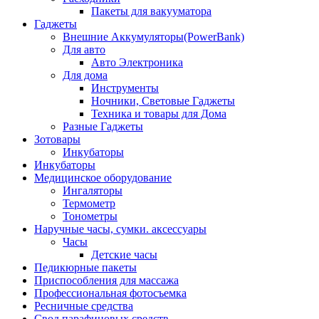
Пакеты для вакууматора
Гаджеты
Внешние Аккумуляторы(PowerBank)
Для авто
Авто Электроника
Для дома
Инструменты
Ночники, Световые Гаджеты
Техника и товары для Дома
Разные Гаджеты
Зотовары
Инкубаторы
Инкубаторы
Медицинское оборудование
Ингаляторы
Термометр
Тонометры
Наручные часы, сумки. аксессуары
Часы
Детские часы
Педикюрные пакеты
Приспособления для массажа
Профессиональная фотосъемка
Ресничные средства
Свод парафиновых средств