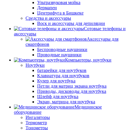
Ультразвуковая мойка
Дермапен
Центрифуга в Бишкеке
Средства и аксессуары
Воск и аксессуары для депиляции
Сотовые телефоны и
аксессуары
Аксессуары для
смартфонов
Беспроводные наушники
Проводные наушники
Компьютеры, ноутбуки
Ноутбуки
батарейки для ноутбуков
Клавиатура для ноутбуков
Кулер для ноутбука
Петли для матриц экрана ноутбука
Приводы, дисководы для ноутбука
Шлейф для ноутбука
Экран, матрица для ноутбука
Медицинское
оборудование
Ингаляторы
Термометр
Тонометры