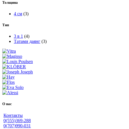
Толщина
4 см
(3)
Тип
3 в 1
(4)
Татами даянг
(3)
О нас
Контакты
0(555)369-288
0(707)990-031