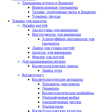
Тренажеры купить в Бишкеке
Инверсионные тренажеры
Татами, спортивные маты в Бишкеке
Турники, брусья
Товары для красоты
Дизайн ногтей
Аксессуары для маникюра
Инструменты для маникюра
Аэропуффинг-аппликатор для
градиента
Лампа для сушки ногтей
пылесос для маникюра
Фризер для ногтей
Для наращивания ресниц
Косметологические лампы
Лампа лупа
Косметологу
Косметологические аппараты
Аппараты дарсонваль
Дермапен
Косметологические комбайны
Ультразвуковая мойка
ультразвуковые чистки
Ультрасоник
Косметологические кушетки