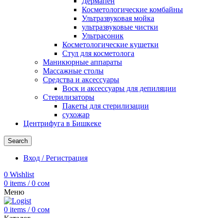
Дермапен
Косметологические комбайны
Ультразвуковая мойка
ультразвуковые чистки
Ультрасоник
Косметологические кушетки
Стул для косметолога
Маникюрные аппараты
Массажные столы
Средства и аксессуары
Воск и аксессуары для депиляции
Стерилизаторы
Пакеты для стерилизации
сухожар
Центрифуга в Бишкеке
Search
Вход / Регистрация
0
Wishlist
0
items
/
0
сом
Меню
0
items
/
0
сом