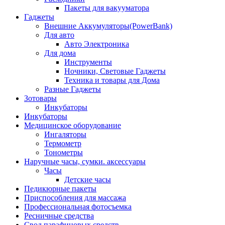
Пакеты для вакууматора
Гаджеты
Внешние Аккумуляторы(PowerBank)
Для авто
Авто Электроника
Для дома
Инструменты
Ночники, Световые Гаджеты
Техника и товары для Дома
Разные Гаджеты
Зотовары
Инкубаторы
Инкубаторы
Медицинское оборудование
Ингаляторы
Термометр
Тонометры
Наручные часы, сумки. аксессуары
Часы
Детские часы
Педикюрные пакеты
Приспособления для массажа
Профессиональная фотосъемка
Ресничные средства
Свод парафиновых средств