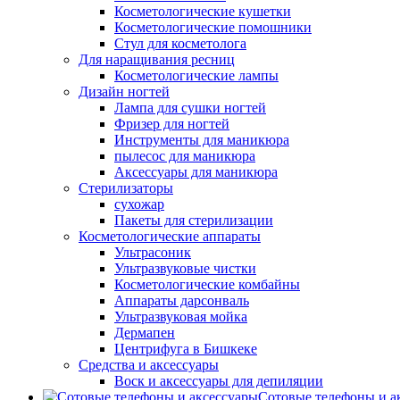
Косметологические кушетки
Косметологические помошники
Стул для косметолога
Для наращивания ресниц
Косметологические лампы
Дизайн ногтей
Лампа для сушки ногтей
Фризер для ногтей
Инструменты для маникюра
пылесос для маникюра
Аксессуары для маникюра
Стерилизаторы
сухожар
Пакеты для стерилизации
Косметологические аппараты
Ультрасоник
Ультразвуковые чистки
Косметологические комбайны
Аппараты дарсонваль
Ультразвуковая мойка
Дермапен
Центрифуга в Бишкеке
Средства и аксессуары
Воск и аксессуары для депиляции
Сотовые телефоны и а