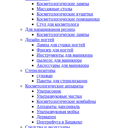
Косметологические лампы
Массажные столы
Косметологические кушетки
Косметологические помошники
Стул для косметолога
Для наращивания ресниц
Косметологические лампы
Дизайн ногтей
Лампа для сушки ногтей
Фризер для ногтей
Инструменты для маникюра
пылесос для маникюра
Аксессуары для маникюра
Стерилизаторы
сухожар
Пакеты для стерилизации
Косметологические аппараты
Ультрасоник
Ультразвуковые чистки
Косметологические комбайны
Аппараты дарсонваль
Ультразвуковая мойка
Дермапен
Центрифуга в Бишкеке
Средства и аксессуары