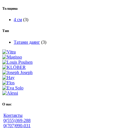
Толщина
4 см
(3)
Тип
Татами даянг
(3)
О нас
Контакты
0(555)369-288
0(707)990-031