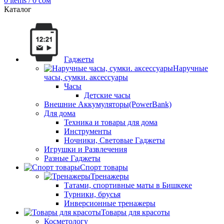
0
items
/
0
сом
Каталог
Гаджеты
Наручные
часы, сумки. аксессуары
Часы
Детские часы
Внешние Аккумуляторы(PowerBank)
Для дома
Техника и товары для дома
Инструменты
Ночники, Световые Гаджеты
Игрушки и Развлечения
Разные Гаджеты
Спорт товары
Тренажеры
Татами, спортивные маты в Бишкеке
Турники, брусья
Инверсионные тренажеры
Товары для красоты
Косметологу