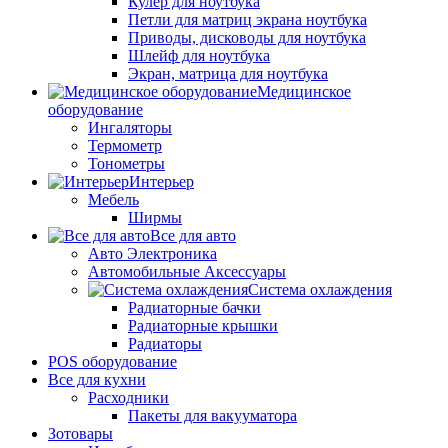
Кулер для ноутбука
Петли для матриц экрана ноутбука
Приводы, дисководы для ноутбука
Шлейф для ноутбука
Экран, матрица для ноутбука
Медицинское
оборудование
Ингаляторы
Термометр
Тонометры
Интерьер
Мебель
Ширмы
Все для авто
Авто Электроника
Автомобильные Аксессуары
Система охлаждения
Радиаторные бачки
Радиаторные крышки
Радиаторы
POS оборудование
Все для кухни
Расходники
Пакеты для вакууматора
Зотовары