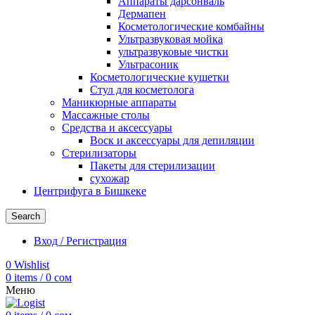
Аппараты дарсонваль
Дермапен
Косметологические комбайны
Ультразвуковая мойка
ультразвуковые чистки
Ультрасоник
Косметологические кушетки
Стул для косметолога
Маникюрные аппараты
Массажные столы
Средства и аксессуары
Воск и аксессуары для депиляции
Стерилизаторы
Пакеты для стерилизации
сухожар
Центрифуга в Бишкеке
Search
Вход / Регистрация
0
Wishlist
0
items
/
0
сом
Меню