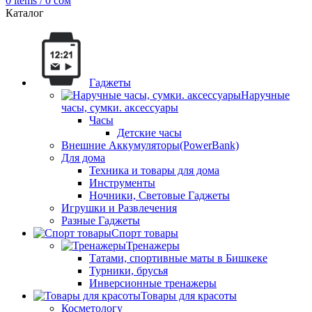
0
items
/
0
сом
Каталог
Гаджеты
Наручные
часы, сумки. аксессуары
Часы
Детские часы
Внешние Аккумуляторы(PowerBank)
Для дома
Техника и товары для дома
Инструменты
Ночники, Световые Гаджеты
Игрушки и Развлечения
Разные Гаджеты
Спорт товары
Тренажеры
Татами, спортивные маты в Бишкеке
Турники, брусья
Инверсионные тренажеры
Товары для красоты
Косметологу