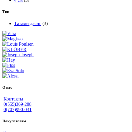
4 см
(3)
Тип
Татами даянг
(3)
О нас
Контакты
0(555)369-288
0(707)990-031
Покупателям