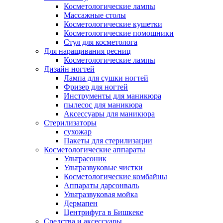
Косметологические лампы
Массажные столы
Косметологические кушетки
Косметологические помошники
Стул для косметолога
Для наращивания ресниц
Косметологические лампы
Дизайн ногтей
Лампа для сушки ногтей
Фризер для ногтей
Инструменты для маникюра
пылесос для маникюра
Аксессуары для маникюра
Стерилизаторы
сухожар
Пакеты для стерилизации
Косметологические аппараты
Ультрасоник
Ультразвуковые чистки
Косметологические комбайны
Аппараты дарсонваль
Ультразвуковая мойка
Дермапен
Центрифуга в Бишкеке
Средства и аксессуары