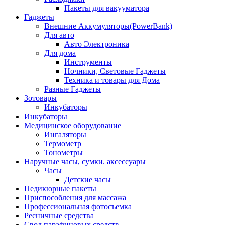
Пакеты для вакууматора
Гаджеты
Внешние Аккумуляторы(PowerBank)
Для авто
Авто Электроника
Для дома
Инструменты
Ночники, Световые Гаджеты
Техника и товары для Дома
Разные Гаджеты
Зотовары
Инкубаторы
Инкубаторы
Медицинское оборудование
Ингаляторы
Термометр
Тонометры
Наручные часы, сумки. аксессуары
Часы
Детские часы
Педикюрные пакеты
Приспособления для массажа
Профессиональная фотосъемка
Ресничные средства
Свод парафиновых средств