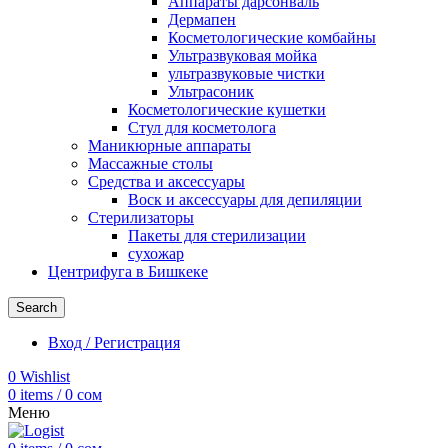
Аппараты дарсонваль
Дермапен
Косметологические комбайны
Ультразвуковая мойка
ультразвуковые чистки
Ультрасоник
Косметологические кушетки
Стул для косметолога
Маникюрные аппараты
Массажные столы
Средства и аксессуары
Воск и аксессуары для депиляции
Стерилизаторы
Пакеты для стерилизации
сухожар
Центрифуга в Бишкеке
Search
Вход / Регистрация
0
Wishlist
0
items
/
0
сом
Меню