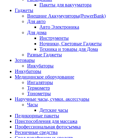
Пакеты для вакууматора
Гаджеты
Внешние Аккумуляторы(PowerBank)
Для авто
Авто Электроника
Для дома
Инструменты
Ночники, Световые Гаджеты
Техника и товары для Дома
Разные Гаджеты
Зотовары
Инкубаторы
Инкубаторы
Медицинское оборудование
Ингаляторы
Термометр
Тонометры
Наручные часы, сумки. аксессуары
Часы
Детские часы
Педикюрные пакеты
Приспособления для массажа
Профессиональная фотосъемка
Ресничные средства
Свод парафиновых средств