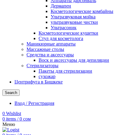
Аппараты дарсонваль
Дермапен
Косметологические комбайны
Ультразвуковая мойка
ультразвуковые чистки
Ультрасоник
Косметологические кушетки
Стул для косметолога
Маникюрные аппараты
Массажные столы
Средства и аксессуары
Воск и аксессуары для депиляции
Стерилизаторы
Пакеты для стерилизации
сухожар
Центрифуга в Бишкеке
Search
Вход / Регистрация
0
Wishlist
0
items
/
0
сом
Меню