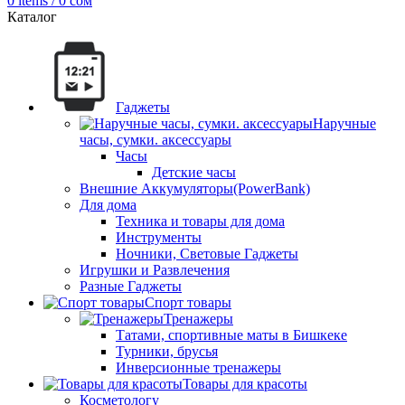
0
items
/
0
сом
Каталог
Гаджеты
Наручные
часы, сумки. аксессуары
Часы
Детские часы
Внешние Аккумуляторы(PowerBank)
Для дома
Техника и товары для дома
Инструменты
Ночники, Световые Гаджеты
Игрушки и Развлечения
Разные Гаджеты
Спорт товары
Тренажеры
Татами, спортивные маты в Бишкеке
Турники, брусья
Инверсионные тренажеры
Товары для красоты
Косметологу