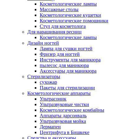
Косметологические лампы
Массажные столы
Косметологические кушетки
Косметологические помошники
Стул для косметолога
Для наращивания ресниц
Косметологические лампы
Дизайн ногтей
Лампа для сушки ногтей
Фризер для ногтей
Инструменты для маникюра
пылесос для маникюра
Аксессуары для маникюра
Стерилизаторы
сухожар
Пакеты для стерилизации
Косметологические аппараты
Ультрасоник
Ультразвуковые чистки
Косметологические комбайны
Аппараты дарсонваль
Ультразвуковая мойка
Дермапен
Центрифуга в Бишкеке
Средства и аксессуары