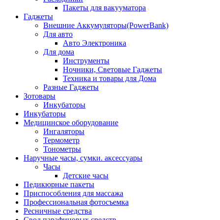
Пакеты для вакууматора
Гаджеты
Внешние Аккумуляторы(PowerBank)
Для авто
Авто Электроника
Для дома
Инструменты
Ночники, Световые Гаджеты
Техника и товары для Дома
Разные Гаджеты
Зотовары
Инкубаторы
Инкубаторы
Медицинское оборудование
Ингаляторы
Термометр
Тонометры
Наручные часы, сумки. аксессуары
Часы
Детские часы
Педикюрные пакеты
Приспособления для массажа
Профессиональная фотосъемка
Ресничные средства
Свод парафиновых средств