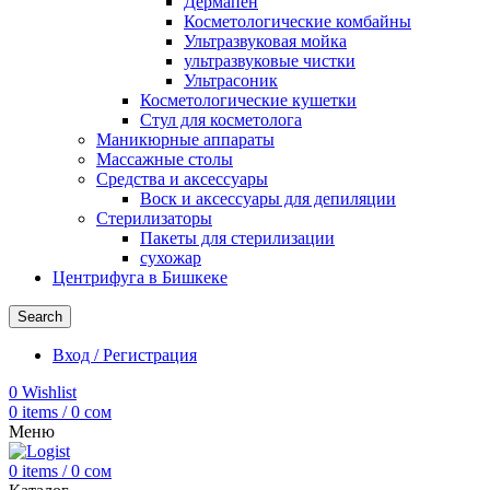
Дермапен
Косметологические комбайны
Ультразвуковая мойка
ультразвуковые чистки
Ультрасоник
Косметологические кушетки
Стул для косметолога
Маникюрные аппараты
Массажные столы
Средства и аксессуары
Воск и аксессуары для депиляции
Стерилизаторы
Пакеты для стерилизации
сухожар
Центрифуга в Бишкеке
Search
Вход / Регистрация
0
Wishlist
0
items
/
0
сом
Меню
0
items
/
0
сом