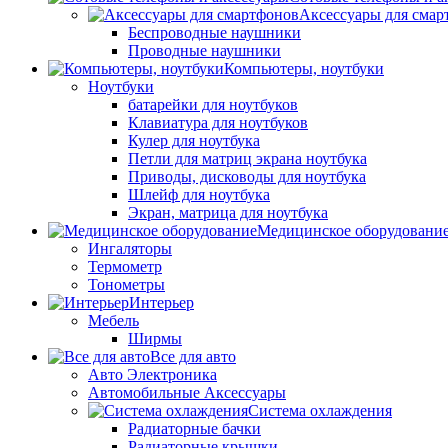
Аксессуары для смар
Беспроводные наушники
Проводные наушники
Компьютеры, ноутбуки
Ноутбуки
батарейки для ноутбуков
Клавиатура для ноутбуков
Кулер для ноутбука
Петли для матриц экрана ноутбука
Приводы, дисководы для ноутбука
Шлейф для ноутбука
Экран, матрица для ноутбука
Медицинское оборудовани
Ингаляторы
Термометр
Тонометры
Интерьер
Мебель
Ширмы
Все для авто
Авто Электроника
Автомобильные Аксессуары
Система охлаждения
Радиаторные бачки
Радиаторные крышки