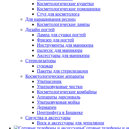
Косметологические кушетки
Косметологические помошники
Стул для косметолога
Для наращивания ресниц
Косметологические лампы
Дизайн ногтей
Лампа для сушки ногтей
Фризер для ногтей
Инструменты для маникюра
пылесос для маникюра
Аксессуары для маникюра
Стерилизаторы
сухожар
Пакеты для стерилизации
Косметологические аппараты
Ультрасоник
Ультразвуковые чистки
Косметологические комбайны
Аппараты дарсонваль
Ультразвуковая мойка
Дермапен
Центрифуга в Бишкеке
Средства и аксессуары
Воск и аксессуары для депиляции
Сотовые телефоны и а