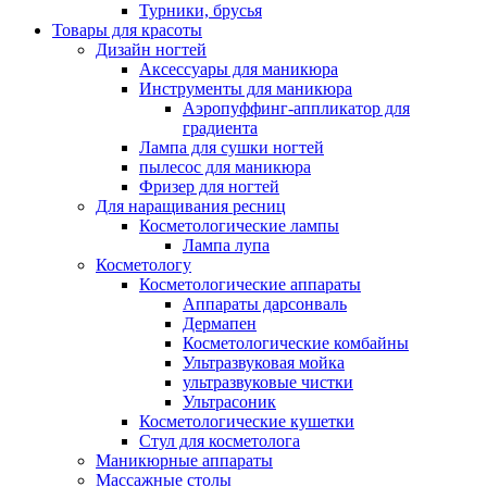
Турники, брусья
Товары для красоты
Дизайн ногтей
Аксессуары для маникюра
Инструменты для маникюра
Аэропуффинг-аппликатор для
градиента
Лампа для сушки ногтей
пылесос для маникюра
Фризер для ногтей
Для наращивания ресниц
Косметологические лампы
Лампа лупа
Косметологу
Косметологические аппараты
Аппараты дарсонваль
Дермапен
Косметологические комбайны
Ультразвуковая мойка
ультразвуковые чистки
Ультрасоник
Косметологические кушетки
Стул для косметолога
Маникюрные аппараты
Массажные столы