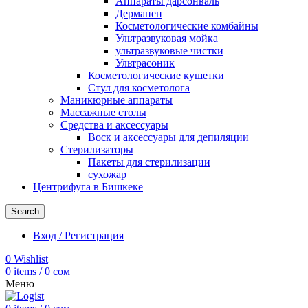
Аппараты дарсонваль
Дермапен
Косметологические комбайны
Ультразвуковая мойка
ультразвуковые чистки
Ультрасоник
Косметологические кушетки
Стул для косметолога
Маникюрные аппараты
Массажные столы
Средства и аксессуары
Воск и аксессуары для депиляции
Стерилизаторы
Пакеты для стерилизации
сухожар
Центрифуга в Бишкеке
Search
Вход / Регистрация
0
Wishlist
0
items
/
0
сом
Меню