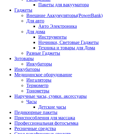
Пакеты для вакууматора
Гаджеты
Внешние Аккумуляторы(PowerBank)
Для авто
Авто Электроника
Для дома
Инструменты
Ночники, Световые Гаджеты
Техника и товары для Дома
Разные Гаджеты
Зотовары
Инкубаторы
Инкубаторы
Медицинское оборудование
Ингаляторы
Термометр
Тонометры
Наручные часы, сумки. аксессуары
Часы
Детские часы
Педикюрные пакеты
Приспособления для массажа
Профессиональная фотосъемка
Ресничные средства
Свод парафиновых средств