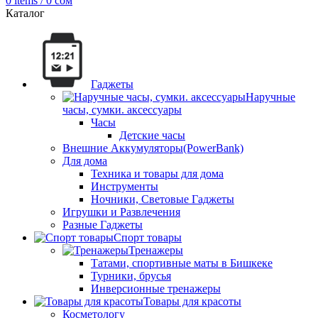
0
items
/
0
сом
Каталог
Гаджеты
Наручные
часы, сумки. аксессуары
Часы
Детские часы
Внешние Аккумуляторы(PowerBank)
Для дома
Техника и товары для дома
Инструменты
Ночники, Световые Гаджеты
Игрушки и Развлечения
Разные Гаджеты
Спорт товары
Тренажеры
Татами, спортивные маты в Бишкеке
Турники, брусья
Инверсионные тренажеры
Товары для красоты
Косметологу