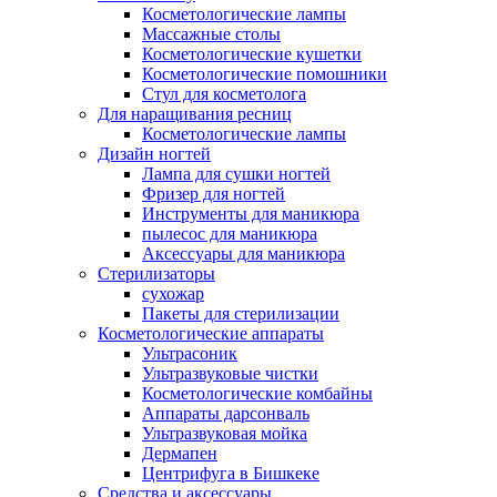
Косметологические лампы
Массажные столы
Косметологические кушетки
Косметологические помошники
Стул для косметолога
Для наращивания ресниц
Косметологические лампы
Дизайн ногтей
Лампа для сушки ногтей
Фризер для ногтей
Инструменты для маникюра
пылесос для маникюра
Аксессуары для маникюра
Стерилизаторы
сухожар
Пакеты для стерилизации
Косметологические аппараты
Ультрасоник
Ультразвуковые чистки
Косметологические комбайны
Аппараты дарсонваль
Ультразвуковая мойка
Дермапен
Центрифуга в Бишкеке
Средства и аксессуары