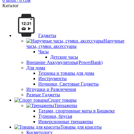
0
items
/
0
сом
Каталог
Гаджеты
Наручные
часы, сумки. аксессуары
Часы
Детские часы
Внешние Аккумуляторы(PowerBank)
Для дома
Техника и товары для дома
Инструменты
Ночники, Световые Гаджеты
Игрушки и Развлечения
Разные Гаджеты
Спорт товары
Тренажеры
Татами, спортивные маты в Бишкеке
Турники, брусья
Инверсионные тренажеры
Товары для красоты
Косметологу