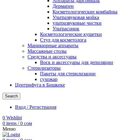
Аппараты дарсонваль
Дермапен
Косметологические комбайны
Ультразвуковая мойка
ультразвуковые чистки
Ультрасоник
Косметологические кушетки
Стул для косметолога
Маникюрные аппараты
Массажные столы
Средства и аксессуары
Воск и аксессуары для депиляции
Стерилизаторы
Пакеты для стерилизации
сухожар
Центрифуга в Бишкеке
Search
Вход / Регистрация
0
Wishlist
0
items
/
0
сом
Меню