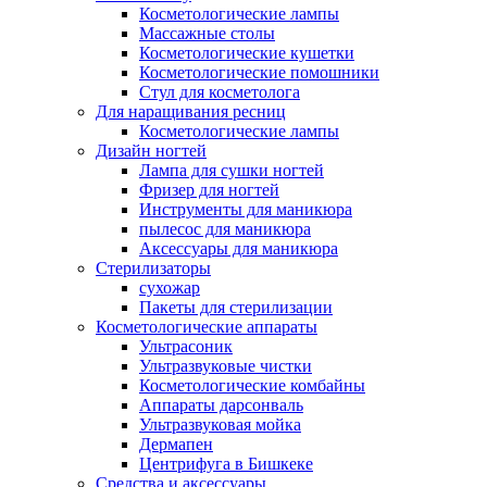
Косметологические лампы
Массажные столы
Косметологические кушетки
Косметологические помошники
Стул для косметолога
Для наращивания ресниц
Косметологические лампы
Дизайн ногтей
Лампа для сушки ногтей
Фризер для ногтей
Инструменты для маникюра
пылесос для маникюра
Аксессуары для маникюра
Стерилизаторы
сухожар
Пакеты для стерилизации
Косметологические аппараты
Ультрасоник
Ультразвуковые чистки
Косметологические комбайны
Аппараты дарсонваль
Ультразвуковая мойка
Дермапен
Центрифуга в Бишкеке
Средства и аксессуары