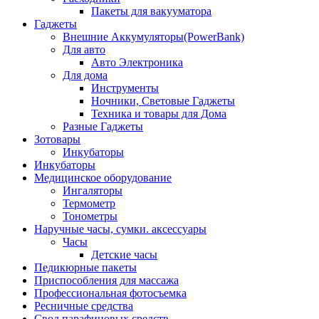
Пакеты для вакууматора
Гаджеты
Внешние Аккумуляторы(PowerBank)
Для авто
Авто Электроника
Для дома
Инструменты
Ночники, Световые Гаджеты
Техника и товары для Дома
Разные Гаджеты
Зотовары
Инкубаторы
Инкубаторы
Медицинское оборудование
Ингаляторы
Термометр
Тонометры
Наручные часы, сумки. аксессуары
Часы
Детские часы
Педикюрные пакеты
Приспособления для массажа
Профессиональная фотосъемка
Ресничные средства
Свод парафиновых средств