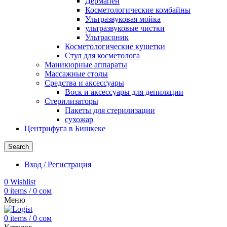
Дермапен
Косметологические комбайны
Ультразвуковая мойка
ультразвуковые чистки
Ультрасоник
Косметологические кушетки
Стул для косметолога
Маникюрные аппараты
Массажные столы
Средства и аксессуары
Воск и аксессуары для депиляции
Стерилизаторы
Пакеты для стерилизации
сухожар
Центрифуга в Бишкеке
Search
Вход / Регистрация
0
Wishlist
0
items
/
0
сом
Меню
0
items
/
0
сом