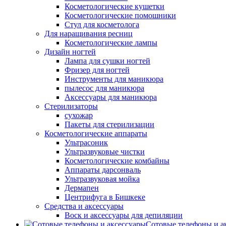
Косметологические кушетки
Косметологические помошники
Стул для косметолога
Для наращивания ресниц
Косметологические лампы
Дизайн ногтей
Лампа для сушки ногтей
Фризер для ногтей
Инструменты для маникюра
пылесос для маникюра
Аксессуары для маникюра
Стерилизаторы
сухожар
Пакеты для стерилизации
Косметологические аппараты
Ультрасоник
Ультразвуковые чистки
Косметологические комбайны
Аппараты дарсонваль
Ультразвуковая мойка
Дермапен
Центрифуга в Бишкеке
Средства и аксессуары
Воск и аксессуары для депиляции
Сотовые телефоны и а