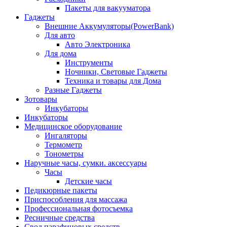
Пакеты для вакууматора
Гаджеты
Внешние Аккумуляторы(PowerBank)
Для авто
Авто Электроника
Для дома
Инструменты
Ночники, Световые Гаджеты
Техника и товары для Дома
Разные Гаджеты
Зотовары
Инкубаторы
Инкубаторы
Медицинское оборудование
Ингаляторы
Термометр
Тонометры
Наручные часы, сумки. аксессуары
Часы
Детские часы
Педикюрные пакеты
Приспособления для массажа
Профессиональная фотосъемка
Ресничные средства
Свод парафиновых средств