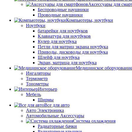
Аксессуары для смар
Беспроводные наушники
Проводные наушники
Компьютеры, ноутбуки
Ноутбуки
батарейки для ноутбуков
Клавиатура для ноутбуков
Кулер для ноутбука
Петли для матриц экрана ноутбука
Приводы, дисководы для ноутбука
Шлейф для ноутбука
Экран, матрица для ноутбука
Медицинское оборудовани
Ингаляторы
Термометр
Тонометры
Интерьер
Мебель
Ширмы
Все для авто
Авто Электроника
Автомобильные Аксессуары
Система охлаждения
Радиаторные бачки
Радиаторные крышки