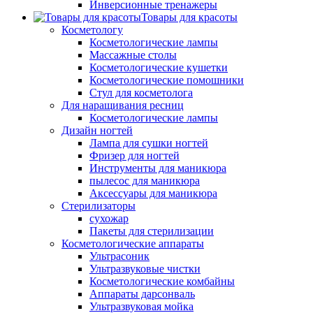
Инверсионные тренажеры
Товары для красоты
Косметологу
Косметологические лампы
Массажные столы
Косметологические кушетки
Косметологические помошники
Стул для косметолога
Для наращивания ресниц
Косметологические лампы
Дизайн ногтей
Лампа для сушки ногтей
Фризер для ногтей
Инструменты для маникюра
пылесос для маникюра
Аксессуары для маникюра
Стерилизаторы
сухожар
Пакеты для стерилизации
Косметологические аппараты
Ультрасоник
Ультразвуковые чистки
Косметологические комбайны
Аппараты дарсонваль
Ультразвуковая мойка