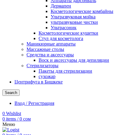
Аппараты дарсонваль
Дермапен
Косметологические комбайны
Ультразвуковая мойка
ультразвуковые чистки
Ультрасоник
Косметологические кушетки
Стул для косметолога
Маникюрные аппараты
Массажные столы
Средства и аксессуары
Воск и аксессуары для депиляции
Стерилизаторы
Пакеты для стерилизации
сухожар
Центрифуга в Бишкеке
Search
Вход / Регистрация
0
Wishlist
0
items
/
0
сом
Меню