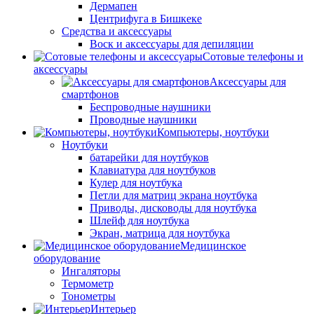
Дермапен
Центрифуга в Бишкеке
Средства и аксессуары
Воск и аксессуары для депиляции
Сотовые телефоны и
аксессуары
Аксессуары для
смартфонов
Беспроводные наушники
Проводные наушники
Компьютеры, ноутбуки
Ноутбуки
батарейки для ноутбуков
Клавиатура для ноутбуков
Кулер для ноутбука
Петли для матриц экрана ноутбука
Приводы, дисководы для ноутбука
Шлейф для ноутбука
Экран, матрица для ноутбука
Медицинское
оборудование
Ингаляторы
Термометр
Тонометры
Интерьер