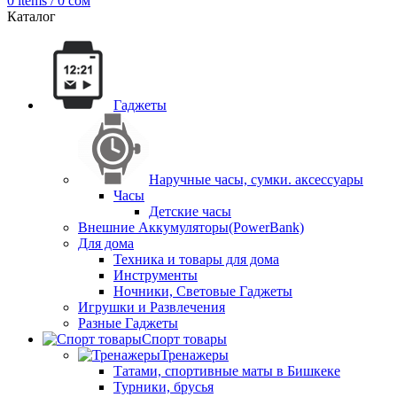
0
items
/
0
сом
Каталог
Гаджеты
Наручные часы, сумки. аксессуары
Часы
Детские часы
Внешние Аккумуляторы(PowerBank)
Для дома
Техника и товары для дома
Инструменты
Ночники, Световые Гаджеты
Игрушки и Развлечения
Разные Гаджеты
Спорт товары
Тренажеры
Татами, спортивные маты в Бишкеке
Турники, брусья