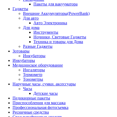
Пакеты для вакууматора
Гаджеты
Внешние Аккумуляторы(PowerBank)
Для авто
Авто Электроника
Для дома
Инструменты
Ночники, Световые Гаджеты
Техника и товары для Дома
Разные Гаджеты
Зотовары
Инкубаторы
Инкубаторы
Медицинское оборудование
Ингаляторы
Термометр
Тонометры
Наручные часы, сумки. аксессуары
Часы
Детские часы
Педикюрные пакеты
Приспособления для массажа
Профессиональная фотосъемка
Ресничные средства
Свод парафиновых средств