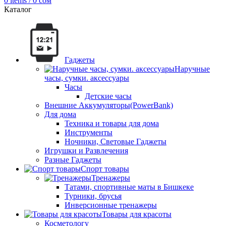
0
items
/
0
сом
Каталог
Гаджеты
Наручные
часы, сумки. аксессуары
Часы
Детские часы
Внешние Аккумуляторы(PowerBank)
Для дома
Техника и товары для дома
Инструменты
Ночники, Световые Гаджеты
Игрушки и Развлечения
Разные Гаджеты
Спорт товары
Тренажеры
Татами, спортивные маты в Бишкеке
Турники, брусья
Инверсионные тренажеры
Товары для красоты
Косметологу