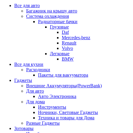
Все для авто
Багажник на крышу авто
Система охлаждения
Радиаторные бачки
Грузовые
Daf
Mercedes-benz
Renault
Volvo
Легковые
BMW
Все для кухни
Расходники
Пакеты для вакууматора
Гаджеты
Внешние Аккумуляторы(PowerBank)
Для авто
Авто Электроника
Для дома
Инструменты
Ночники, Световые Гаджеты
Техника и товары для Дома
Разные Гаджеты
Зотовары