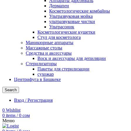
Аппараты дарсонваль
Дермапен
Косметологические комбайны
Ультразвуковая мойка
ультразвуковые чистки
Ультрасоник
Косметологические кушетки
Стул для косметолога
Маникюрные аппараты
Массажные столы
Средства и аксессуары
Воск и аксессуары для депиляции
Стерилизаторы
Пакеты для стерилизации
сухожар
Центрифуга в Бишкеке
Search
Вход / Регистрация
0
Wishlist
0
items
/
0
сом
Меню