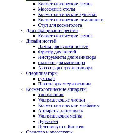
Косметологические лампы
Массажные столы
Косметологические кушетки
Косметологические помошники
Стул для косметолога
Для наращивания ресниц
Косметологические лампы
Дизайн ногтей
Лампа для сушки ногтей
Фризер для ногтей
Инструменты для маникюра
пылесос для маникюра
Аксессуары для маникюра
Стерилизаторы
сухожар
Пакеты для стерилизации
Косметологические аппараты
Ультрасоник
Ультразвуковые чистки
Косметологические комбайны
Аппараты дарсонваль
Ультразвуковая мойка
Дермапен
Центрифуга в Бишкеке
Средства и аксессуары