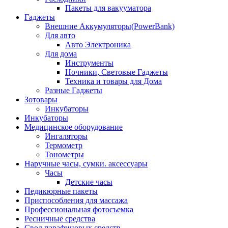
Пакеты для вакууматора
Гаджеты
Внешние Аккумуляторы(PowerBank)
Для авто
Авто Электроника
Для дома
Инструменты
Ночники, Световые Гаджеты
Техника и товары для Дома
Разные Гаджеты
Зотовары
Инкубаторы
Инкубаторы
Медицинское оборудование
Ингаляторы
Термометр
Тонометры
Наручные часы, сумки. аксессуары
Часы
Детские часы
Педикюрные пакеты
Приспособления для массажа
Профессиональная фотосъемка
Ресничные средства
Свод парафиновых средств