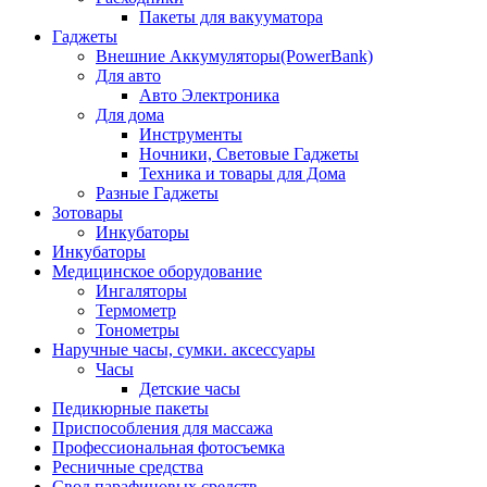
Пакеты для вакууматора
Гаджеты
Внешние Аккумуляторы(PowerBank)
Для авто
Авто Электроника
Для дома
Инструменты
Ночники, Световые Гаджеты
Техника и товары для Дома
Разные Гаджеты
Зотовары
Инкубаторы
Инкубаторы
Медицинское оборудование
Ингаляторы
Термометр
Тонометры
Наручные часы, сумки. аксессуары
Часы
Детские часы
Педикюрные пакеты
Приспособления для массажа
Профессиональная фотосъемка
Ресничные средства
Свод парафиновых средств