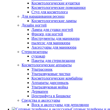
Косметологические кушетки
Косметологические помошники
Стул для косметолога
Для наращивания ресниц
Косметологические лампы
Дизайн ногтей
Лампа для сушки ногтей
Фризер для ногтей
Инструменты для маникюра
пылесос для маникюра
Аксессуары для маникюра
Стерилизаторы
сухожар
Пакеты для стерилизации
Косметологические аппараты
Ультрасоник
Ультразвуковые чистки
Косметологические комбайны
Аппараты дарсонваль
Ультразвуковая мойка
Дермапен
Центрифуга в Бишкеке
Средства и аксессуары
Воск и аксессуары для депиляции
Сотовые телефоны и а