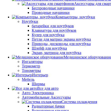
Аксессуары для смар
Беспроводные наушники
Проводные наушники
Компьютеры, ноутбуки
Ноутбуки
батарейки для ноутбуков
Клавиатура для ноутбуков
Кулер для ноутбука
Петли для матриц экрана ноутбука
Приводы, дисководы для ноутбука
Шлейф для ноутбука
Экран, матрица для ноутбука
Медицинское оборудовани
Ингаляторы
Термометр
Тонометры
Интерьер
Мебель
Ширмы
Все для авто
Авто Электроника
Автомобильные Аксессуары
Система охлаждения
Радиаторные бачки
Радиаторные крышки