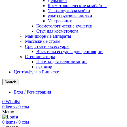
Дермапен
Косметологические комбайны
Ультразвуковая мойка
ультразвуковые чистки
Ультрасоник
Косметологические кушетки
Стул для косметолога
Маникюрные аппараты
Массажные столы
Средства и аксессуары
Воск и аксессуары для депиляции
Стерилизаторы
Пакеты для стерилизации
сухожар
Центрифуга в Бишкеке
Search
Вход / Регистрация
0
Wishlist
0
items
/
0
сом
Меню
0
items
/
0
сом