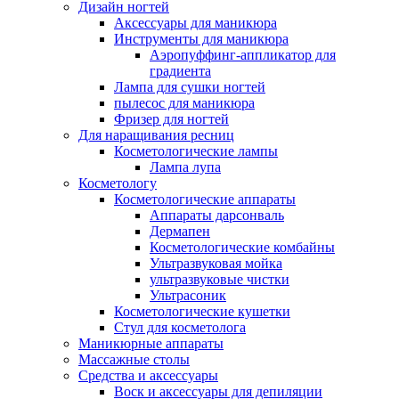
Дизайн ногтей
Аксессуары для маникюра
Инструменты для маникюра
Аэропуффинг-аппликатор для
градиента
Лампа для сушки ногтей
пылесос для маникюра
Фризер для ногтей
Для наращивания ресниц
Косметологические лампы
Лампа лупа
Косметологу
Косметологические аппараты
Аппараты дарсонваль
Дермапен
Косметологические комбайны
Ультразвуковая мойка
ультразвуковые чистки
Ультрасоник
Косметологические кушетки
Стул для косметолога
Маникюрные аппараты
Массажные столы
Средства и аксессуары
Воск и аксессуары для депиляции