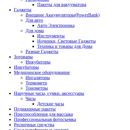
Пакеты для вакууматора
Гаджеты
Внешние Аккумуляторы(PowerBank)
Для авто
Авто Электроника
Для дома
Инструменты
Ночники, Световые Гаджеты
Техника и товары для Дома
Разные Гаджеты
Зотовары
Инкубаторы
Инкубаторы
Медицинское оборудование
Ингаляторы
Термометр
Тонометры
Наручные часы, сумки. аксессуары
Часы
Детские часы
Педикюрные пакеты
Приспособления для массажа
Профессиональная фотосъемка
Ресничные средства
Свод парафиновых средств