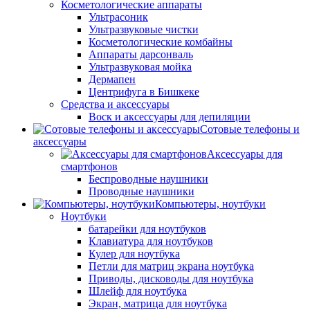
Косметологические аппараты
Ультрасоник
Ультразвуковые чистки
Косметологические комбайны
Аппараты дарсонваль
Ультразвуковая мойка
Дермапен
Центрифуга в Бишкеке
Средства и аксессуары
Воск и аксессуары для депиляции
Сотовые телефоны и
аксессуары
Аксессуары для
смартфонов
Беспроводные наушники
Проводные наушники
Компьютеры, ноутбуки
Ноутбуки
батарейки для ноутбуков
Клавиатура для ноутбуков
Кулер для ноутбука
Петли для матриц экрана ноутбука
Приводы, дисководы для ноутбука
Шлейф для ноутбука
Экран, матрица для ноутбука