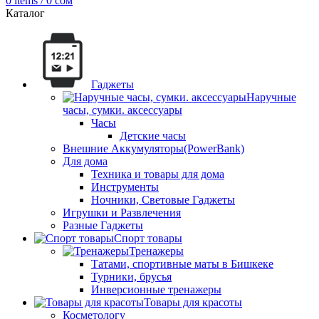
0
items
/
0
сом
Каталог
Гаджеты
Наручные
часы, сумки. аксессуары
Часы
Детские часы
Внешние Аккумуляторы(PowerBank)
Для дома
Техника и товары для дома
Инструменты
Ночники, Световые Гаджеты
Игрушки и Развлечения
Разные Гаджеты
Спорт товары
Тренажеры
Татами, спортивные маты в Бишкеке
Турники, брусья
Инверсионные тренажеры
Товары для красоты
Косметологу