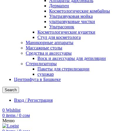
Аппараты дарсонваль
Дермапен
Косметологические комбайны
Ультразвуковая мойка
ультразвуковые чистки
Ультрасоник
Косметологические кушетки
Стул для косметолога
Маникюрные аппараты
Массажные столы
Средства и аксессуары
Воск и аксессуары для депиляции
Стерилизаторы
Пакеты для стерилизации
сухожар
Центрифуга в Бишкеке
Search
Вход / Регистрация
0
Wishlist
0
items
/
0
сом
Меню