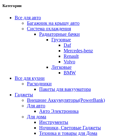
Категории
Все для авто
Багажник на крышу авто
Система охлаждения
Радиаторные бачки
Грузовые
Daf
Mercedes-benz
Renault
Volvo
Легковые
BMW
Все для кухни
Расходники
Пакеты для вакууматора
Гаджеты
Внешние Аккумуляторы(PowerBank)
Для авто
Авто Электроника
Для дома
Инструменты
Ночники, Световые Гаджеты
Техника и товары для Дома