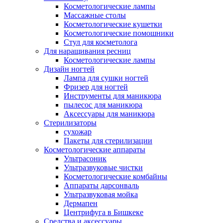
Косметологические лампы
Массажные столы
Косметологические кушетки
Косметологические помошники
Стул для косметолога
Для наращивания ресниц
Косметологические лампы
Дизайн ногтей
Лампа для сушки ногтей
Фризер для ногтей
Инструменты для маникюра
пылесос для маникюра
Аксессуары для маникюра
Стерилизаторы
сухожар
Пакеты для стерилизации
Косметологические аппараты
Ультрасоник
Ультразвуковые чистки
Косметологические комбайны
Аппараты дарсонваль
Ультразвуковая мойка
Дермапен
Центрифуга в Бишкеке
Средства и аксессуары