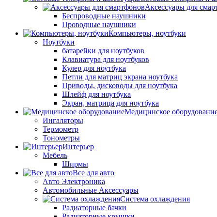
Аксессуары для смар
Беспроводные наушники
Проводные наушники
Компьютеры, ноутбуки
Ноутбуки
батарейки для ноутбуков
Клавиатура для ноутбуков
Кулер для ноутбука
Петли для матриц экрана ноутбука
Приводы, дисководы для ноутбука
Шлейф для ноутбука
Экран, матрица для ноутбука
Медицинское оборудовани
Ингаляторы
Термометр
Тонометры
Интерьер
Мебель
Ширмы
Все для авто
Авто Электроника
Автомобильные Аксессуары
Система охлаждения
Радиаторные бачки
Радиаторные крышки