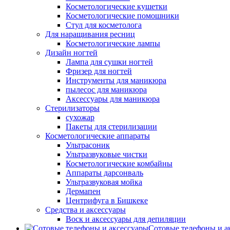
Косметологические кушетки
Косметологические помошники
Стул для косметолога
Для наращивания ресниц
Косметологические лампы
Дизайн ногтей
Лампа для сушки ногтей
Фризер для ногтей
Инструменты для маникюра
пылесос для маникюра
Аксессуары для маникюра
Стерилизаторы
сухожар
Пакеты для стерилизации
Косметологические аппараты
Ультрасоник
Ультразвуковые чистки
Косметологические комбайны
Аппараты дарсонваль
Ультразвуковая мойка
Дермапен
Центрифуга в Бишкеке
Средства и аксессуары
Воск и аксессуары для депиляции
Сотовые телефоны и а