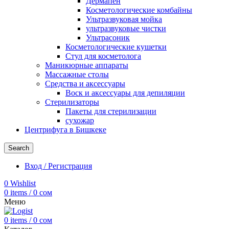
Дермапен
Косметологические комбайны
Ультразвуковая мойка
ультразвуковые чистки
Ультрасоник
Косметологические кушетки
Стул для косметолога
Маникюрные аппараты
Массажные столы
Средства и аксессуары
Воск и аксессуары для депиляции
Стерилизаторы
Пакеты для стерилизации
сухожар
Центрифуга в Бишкеке
Search
Вход / Регистрация
0
Wishlist
0
items
/
0
сом
Меню
0
items
/
0
сом