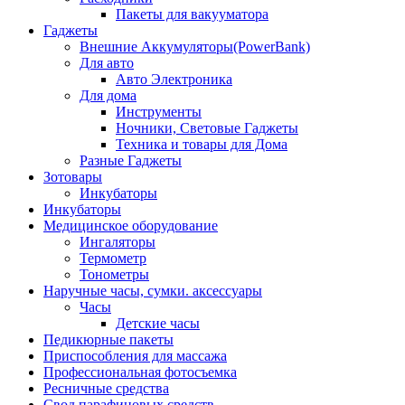
Пакеты для вакууматора
Гаджеты
Внешние Аккумуляторы(PowerBank)
Для авто
Авто Электроника
Для дома
Инструменты
Ночники, Световые Гаджеты
Техника и товары для Дома
Разные Гаджеты
Зотовары
Инкубаторы
Инкубаторы
Медицинское оборудование
Ингаляторы
Термометр
Тонометры
Наручные часы, сумки. аксессуары
Часы
Детские часы
Педикюрные пакеты
Приспособления для массажа
Профессиональная фотосъемка
Ресничные средства
Свод парафиновых средств