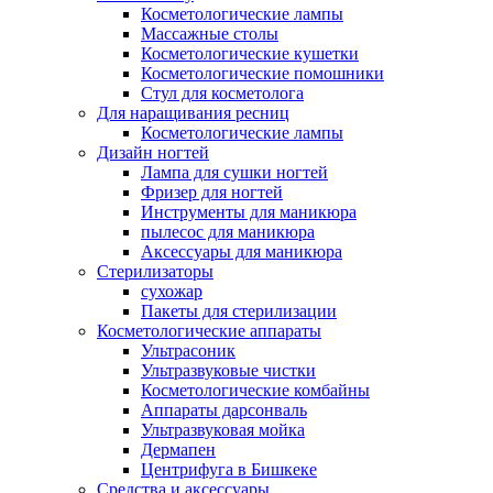
Косметологические лампы
Массажные столы
Косметологические кушетки
Косметологические помошники
Стул для косметолога
Для наращивания ресниц
Косметологические лампы
Дизайн ногтей
Лампа для сушки ногтей
Фризер для ногтей
Инструменты для маникюра
пылесос для маникюра
Аксессуары для маникюра
Стерилизаторы
сухожар
Пакеты для стерилизации
Косметологические аппараты
Ультрасоник
Ультразвуковые чистки
Косметологические комбайны
Аппараты дарсонваль
Ультразвуковая мойка
Дермапен
Центрифуга в Бишкеке
Средства и аксессуары