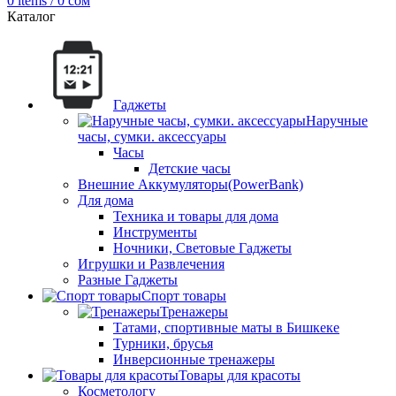
0
items
/
0
сом
Каталог
Гаджеты
Наручные
часы, сумки. аксессуары
Часы
Детские часы
Внешние Аккумуляторы(PowerBank)
Для дома
Техника и товары для дома
Инструменты
Ночники, Световые Гаджеты
Игрушки и Развлечения
Разные Гаджеты
Спорт товары
Тренажеры
Татами, спортивные маты в Бишкеке
Турники, брусья
Инверсионные тренажеры
Товары для красоты
Косметологу