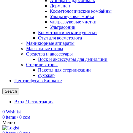
Аппараты дарсонваль
Дермапен
Косметологические комбайны
Ультразвуковая мойка
ультразвуковые чистки
Ультрасоник
Косметологические кушетки
Стул для косметолога
Маникюрные аппараты
Массажные столы
Средства и аксессуары
Воск и аксессуары для депиляции
Стерилизаторы
Пакеты для стерилизации
сухожар
Центрифуга в Бишкеке
Search
Вход / Регистрация
0
Wishlist
0
items
/
0
сом
Меню