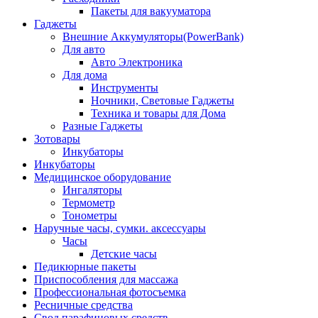
Пакеты для вакууматора
Гаджеты
Внешние Аккумуляторы(PowerBank)
Для авто
Авто Электроника
Для дома
Инструменты
Ночники, Световые Гаджеты
Техника и товары для Дома
Разные Гаджеты
Зотовары
Инкубаторы
Инкубаторы
Медицинское оборудование
Ингаляторы
Термометр
Тонометры
Наручные часы, сумки. аксессуары
Часы
Детские часы
Педикюрные пакеты
Приспособления для массажа
Профессиональная фотосъемка
Ресничные средства
Свод парафиновых средств