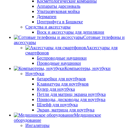
Косметологические комбайны
Аппараты дарсонваль
Ультразвуковая мойка
Дермапен
Центрифуга в Бишкеке
Средства и аксессуары
Воск и аксессуары для депиляции
Сотовые телефоны и
аксессуары
Аксессуары для
смартфонов
Беспроводные наушники
Проводные наушники
Компьютеры, ноутбуки
Ноутбуки
батарейки для ноутбуков
Клавиатура для ноутбуков
Кулер для ноутбука
Петли для матриц экрана ноутбука
Приводы, дисководы для ноутбука
Шлейф для ноутбука
Экран, матрица для ноутбука
Медицинское
оборудование
Ингаляторы